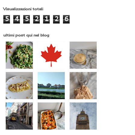
Visualizzazioni totali
5
4
5
2
1
2
6
ultimi post qui nel blog