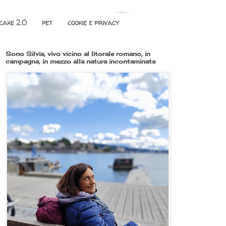
cake 2.0
pet
cookie e privacy
Sono Silvia, vivo vicino al litorale romano, in
campagna, in mezzo alla natura incontaminata