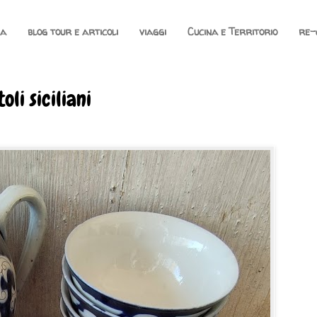
na
blog tour e articoli
viaggi
Cucina e Territorio
re-
oli siciliani