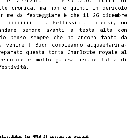
i) è arrivato il risultato: nulla di
ite cronica, ma non è quindi in pericolo
er me da festeggiare è che il 26 dicembre
iiiiiiiiiiiiii. Bellissimi, intensi, un
ndare sempre avanti a testa alta con
 io penso sempre che ho ancora tanto da
a venire!! Buon compleanno acquaefarina-
reparato questa torta Charlotte royale al
reparare e molto golosa perchè tutta di
festività.