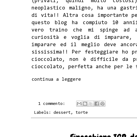
(privati, quindi molto costos
neoplastico maligno, ha una gastr
di vita!! Altra cosa importante p
questo blog ha compiuto 10 annii
vero traino che mi spinge ad a
curiosità e voglia di imparare,
imparare ed il meglio deve ancor
sississima!! Per festeggiare ho p
cioccolato, non è difficile da p
cioccolato, perfetta anche per le 
continua a leggere
1 commento:
Labels:
dessert
,
torte