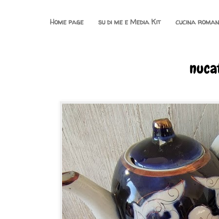
Home page
su di me e Media Kit
cucina roma
nucat