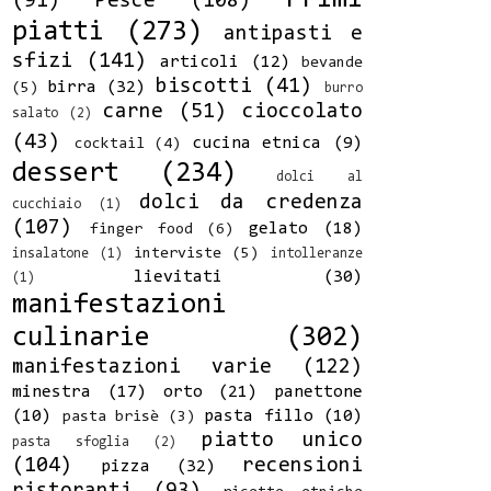
(91)
Pesce
(108)
piatti
(273)
antipasti e
sfizi
(141)
articoli
(12)
bevande
biscotti
(41)
birra
(32)
(5)
burro
carne
(51)
cioccolato
salato
(2)
(43)
cucina etnica
(9)
cocktail
(4)
dessert
(234)
dolci al
dolci da credenza
cucchiaio
(1)
(107)
gelato
(18)
finger food
(6)
interviste
(5)
insalatone
(1)
intolleranze
lievitati
(30)
(1)
manifestazioni
culinarie
(302)
manifestazioni varie
(122)
minestra
(17)
orto
(21)
panettone
(10)
pasta fillo
(10)
pasta brisè
(3)
piatto unico
pasta sfoglia
(2)
(104)
recensioni
pizza
(32)