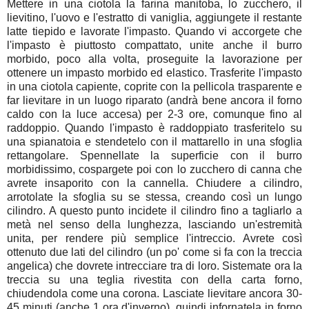
Mettere in una ciotola la farina manitoba, lo zucchero, il
lievitino, l'uovo e l'estratto di vaniglia, aggiungete il restante
latte tiepido e lavorate l'impasto. Quando vi accorgete che
l'impasto è piuttosto compattato, unite anche il burro
morbido, poco alla volta, proseguite la lavorazione per
ottenere un impasto morbido ed elastico. Trasferite l'impasto
in una ciotola capiente, coprite con la pellicola trasparente e
far lievitare in un luogo riparato (andrà bene ancora il forno
caldo con la luce accesa) per 2-3 ore, comunque fino al
raddoppio. Quando l'impasto è raddoppiato trasferitelo su
una spianatoia e stendetelo con il mattarello in una sfoglia
rettangolare. Spennellate la superficie con il burro
morbidissimo, cospargete poi con lo zucchero di canna che
avrete insaporito con la cannella. Chiudere a cilindro,
arrotolate la sfoglia su se stessa, creando così un lungo
cilindro. A questo punto incidete il cilindro fino a tagliarlo a
metà nel senso della lunghezza, lasciando un'estremità
unita, per rendere più semplice l'intreccio. Avrete così
ottenuto due lati del cilindro (un po' come si fa con la treccia
angelica) che dovrete intrecciare tra di loro. Sistemate ora la
treccia su una teglia rivestita con della carta forno,
chiudendola come una corona. Lasciate lievitare ancora 30-
45 minuti (anche 1 ora d'inverno), quindi infornatela in forno