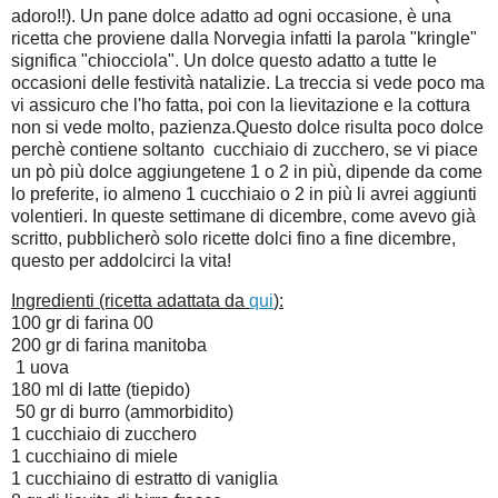
adoro!!). Un pane dolce adatto ad ogni occasione, è una
ricetta che proviene dalla Norvegia infatti la parola "kringle"
significa "chiocciola". Un dolce questo adatto a tutte le
occasioni delle festività natalizie. La treccia si vede poco ma
vi assicuro che l'ho fatta, poi con la lievitazione e la cottura
non si vede molto, pazienza.Questo dolce risulta poco dolce
perchè contiene soltanto cucchiaio di zucchero, se vi piace
un pò più dolce aggiungetene 1 o 2 in più, dipende da come
lo preferite, io almeno 1 cucchiaio o 2 in più li avrei aggiunti
volentieri. In queste settimane di dicembre, come avevo già
scritto, pubblicherò solo ricette dolci fino a fine dicembre,
questo per addolcirci la vita!
Ingredienti (ricetta adattata da
qui
):
100 gr di farina 00
200 gr di farina manitoba
1 uova
180 ml di latte (tiepido)
50 gr di burro (ammorbidito)
1 cucchiaio di zucchero
1 cucchiaino di miele
1 cucchiaino di estratto di vaniglia