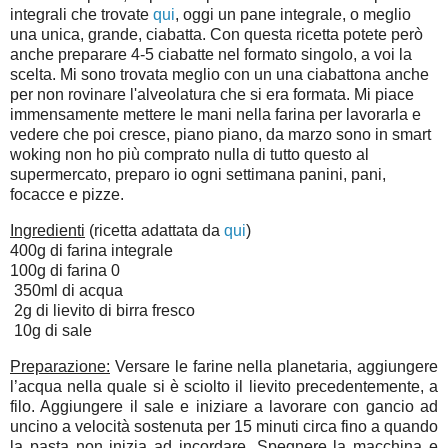
integrali che trovate
qui
, oggi un pane integrale, o meglio
una unica, grande, ciabatta. Con questa ricetta potete però
anche preparare 4-5 ciabatte nel formato singolo, a voi la
scelta. Mi sono trovata meglio con un una ciabattona anche
per non rovinare l'alveolatura che si era formata. Mi piace
immensamente mettere le mani nella farina per lavorarla e
vedere che poi cresce, piano piano, da marzo sono in smart
woking non ho più comprato nulla di tutto questo al
supermercato, preparo io ogni settimana panini, pani,
focacce e pizze.
Ingredienti
(ricetta adattata da
qui
)
400g di farina integrale
100g di farina 0
350ml di acqua
2g di lievito di birra fresco
10g di sale
Preparazione:
Versare le farine nella planetaria, aggiungere
l’acqua nella quale si è sciolto il lievito precedentemente, a
filo. Aggiungere il sale e iniziare a lavorare con gancio ad
uncino a velocità sostenuta per 15 minuti circa fino a quando
la pasta non inizia ad incordare. Spegnere la macchina e