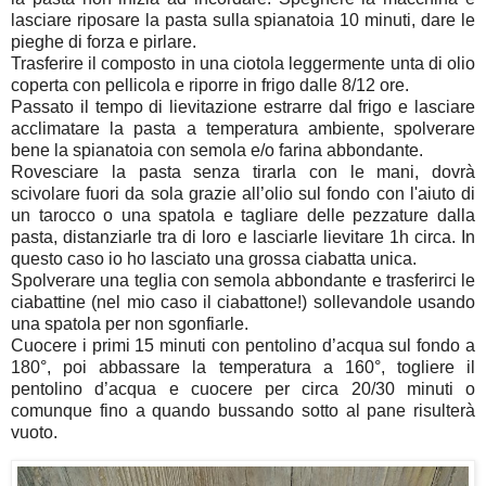
lasciare riposare la pasta sulla spianatoia 10 minuti, dare le
pieghe di forza e pirlare.
Trasferire il composto in una ciotola leggermente unta di olio
coperta con pellicola e riporre in frigo dalle 8/12 ore.
Passato il tempo di lievitazione estrarre dal frigo e lasciare
acclimatare la pasta a temperatura ambiente, spolverare
bene la spianatoia con semola e/o farina abbondante.
Rovesciare la pasta senza tirarla con le mani, dovrà
scivolare fuori da sola grazie all’olio sul fondo con l'aiuto di
un tarocco o una spatola e tagliare delle pezzature dalla
pasta, distanziarle tra di loro e lasciarle lievitare 1h circa. In
questo caso io ho lasciato una grossa ciabatta unica.
Spolverare una teglia con semola abbondante e trasferirci le
ciabattine (nel mio caso il ciabattone!) sollevandole usando
una spatola per non sgonfiarle.
Cuocere i primi 15 minuti con pentolino d’acqua sul fondo a
180°, poi abbassare la temperatura a 160°, togliere il
pentolino d’acqua e cuocere per circa 20/30 minuti o
comunque fino a quando bussando sotto al pane risulterà
vuoto.