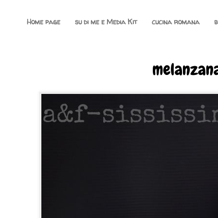
Home page
su di me e Media Kit
cucina romana
b
melanzana