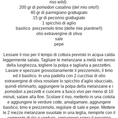
riso wild)
200 gr di pomodori casalino (del mio orto!!)
40 gr di parmigiano grattugiato
15 gr di pecorino grattugiato
1 spicchio di aglio
basilico prezzemolo timo (delle mie piantine!!)
olio extravergine di oliva
sale
pepe
Lessare il riso per il tempo di cottura previsto in acqua calda
leggermente salata. Tagliare le melanzane a metà nel senso
della lunghezza, togliere la polpa e tagliarla a pezzettini.
Lavare e spezzare grossolanamente il prezzemolo, il timo
ed il basilico. In una padella con 2 cucchiai di olio
extravergine di oliva rosolare lo spicchio d'aglio sbucciato,
quindi eliminarlo, aggiungere la polpa della melanzane e i
pomodori a pezzetti e cuocere a fuoco vivo per meno di 10
minuti, salare alla fine. Scolare il riso, metterlo in una ciotola
e aggiungere le verdure cotte, amalgamare, aggiungere
basilico, timo e prezzemolo, regolare di sale e pepe. Mettere
le 2 mezze melanzane svuotate in una teglia, riempirle con il
composto di risi e verdure, aggiungere sopra il pecorino