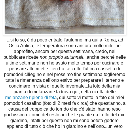
...si lo so, è da poco entrato l'autunno, ma qui a Roma, ad
Ostia Antica, le temperatura sono ancora molto miti...ne
approfitto, ancora per questa settimana, credo, nel
pubblicare ricette
non proprio autunnali
...anche perchè nelle
ultime settimane non ho avuto molto tempo per cucinare e
pensare alle ricette...ieri ho raccolto l'ultima cassetta di
pomodori ciliegino e nel prossimo fine settimana toglieremo
tutta la rimanenza dell'orto estivo per preparare il terreno e
concimare in vista di quello invernale...la foto della mia
pianta di melanzane la trova qui, nella ricetta delle
melanzane ripiene di feta
, qui sotto vi metto la foto dei miei
pomodori casalino (foto di 2 mesi fa circa) che quest'anno, a
causa del troppo caldo torrido che c'è stato, hanno reso
pochissimo, come del resto anche le piante da frutto del mio
giardino, infatti per questo non mi sono potuta godere
appieno di tutto ciò che ho in giardino e nell'orto...un vero