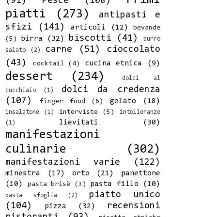
(91)
Pesce
(108)
piatti
(273)
antipasti e
sfizi
(141)
articoli
(12)
bevande
biscotti
(41)
birra
(32)
(5)
burro
carne
(51)
cioccolato
salato
(2)
(43)
cucina etnica
(9)
cocktail
(4)
dessert
(234)
dolci al
dolci da credenza
cucchiaio
(1)
(107)
gelato
(18)
finger food
(6)
interviste
(5)
insalatone
(1)
intolleranze
lievitati
(30)
(1)
manifestazioni
culinarie
(302)
manifestazioni varie
(122)
minestra
(17)
orto
(21)
panettone
(10)
pasta fillo
(10)
pasta brisè
(3)
piatto unico
pasta sfoglia
(2)
(104)
recensioni
pizza
(32)