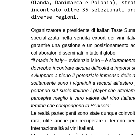
Olanda, Danimarca e Polonia), stra
incontrato oltre 35 selezionati pr
diverse regioni.
Organizzatore e presidente di Italian Taste Su
specializzata nella vendita export dei vini ita
garantire una gestione e un posizionamento adeg
collaboratori disseminati in tutto il globo.
“Il made in Italy
– evidenzia Miro –
è sicuramente
dovrebbe incontrare alcuna difficoltà a imporsi s
sviluppare a pieno il potenziale immenso delle az
solitamente sono i vignaioli a recarsi all’estero 
portando sul suolo italiano i player che ritenia
percepire meglio il vero valore del vino italia
territori che compongono la Penisola”.
Le realtà partecipanti sono state dunque coinvolte
rara, utile anche per recuperare il terreno pe
internazionalità ai vini italiani.