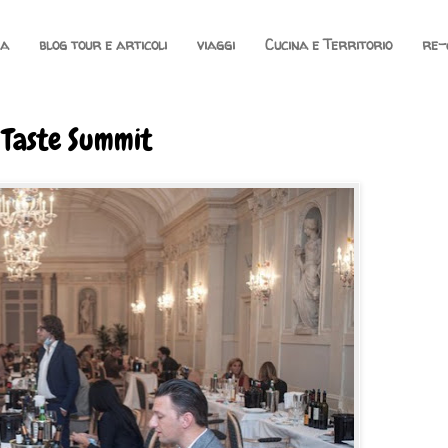
na
blog tour e articoli
viaggi
Cucina e Territorio
re-
 Taste Summit