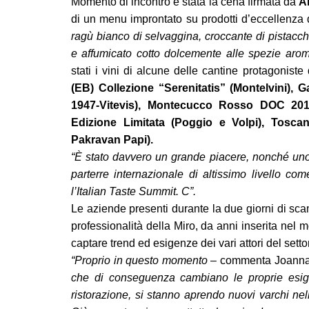
Momento di incontro è stata la cena firmata da
A
di un menu improntato su prodotti d’eccellenza 
ragù bianco di selvaggina, croccante di pistacc
e affumicato cotto dolcemente alle spezie arom
stati i vini di alcune delle cantine protagoniste
(EB) Collezione “Serenitatis” (Montelvini),
1947-Vitevis), Montecucco Rosso DOC 20
Edizione Limitata (Poggio e Volpi), Tosc
Pakravan Papi).
“
È
stato davvero un grande piacere, nonché uno
parterre internazionale di altissimo livello c
l’Italian Taste Summit. C”.
Le aziende presenti durante la due giorni di sc
professionalità della Miro, da anni inserita nel m
captare trend ed esigenze dei vari attori del setto
“Proprio in questo momento
– commenta Joanna
che di conseguenza cambiano le proprie esigen
ristorazione, si stanno aprendo nuovi varchi nel