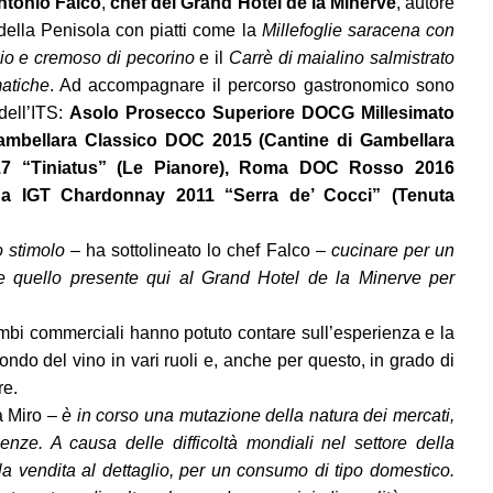
ntonio Falco
,
chef del Grand Hotel de la Minerve
, autore
della Penisola con piatti come la
Millefoglie saracena con
hio e cremoso di pecorino
e il
Carrè di maialino salmistrato
atiche
. Ad accompagnare il percorso gastronomico sono
 dell’ITS:
Asolo Prosecco Superiore DOCG Millesimato
 Gambellara Classico DOC 2015 (Cantine di Gambellara
17 “Tiniatus” (Le Pianore), Roma DOC Rosso 2016
ana IGT Chardonnay 2011 “Serra de’ Cocci” (Tenuta
 stimolo
– ha sottolineato lo chef Falco –
cucinare per un
ome quello presente qui al Grand Hotel de la Minerve per
ambi commerciali hanno potuto contare sull’esperienza e la
ondo del vino in vari ruoli e, anche per questo, in grado di
re.
 Miro –
è in corso una mutazione della natura dei mercati,
ze. A causa delle difficoltà mondiali nel settore della
la vendita al dettaglio, per un consumo di tipo domestico.