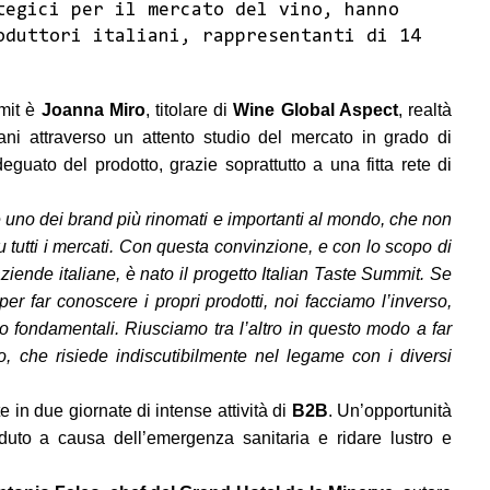
tegici per il mercato del vino, hanno
oduttori italiani, rappresentanti di 14
mmit è
Joanna Miro
, titolare di
Wine Global Aspect
, realtà
liani attraverso un attento studio del mercato in grado di
uato del prodotto, grazie soprattutto a una fitta rete di
 uno dei brand più rinomati e importanti al mondo, che non
u tutti i mercati. Con questa convinzione, e con lo scopo di
iende italiane, è nato il progetto Italian Taste Summit. Se
per far conoscere i propri prodotti, noi facciamo l’inverso,
mo fondamentali. Riusciamo tra l’altro in questo modo a far
no, che risiede indiscutibilmente nel legame con i diversi
 in due giornate di intense attività di
B2B
. Un’opportunità
rduto a causa dell’emergenza sanitaria e ridare lustro e