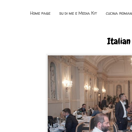
Home page
su di me e Media Kit
cucina roma
Italian