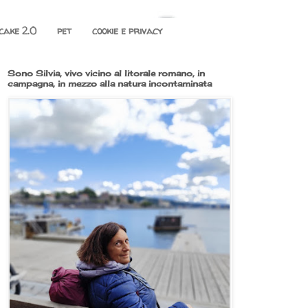
cake 2.0
pet
cookie e privacy
Sono Silvia, vivo vicino al litorale romano, in
campagna, in mezzo alla natura incontaminata