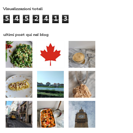
Visualizzazioni totali
5
4
5
2
4
1
3
ultimi post qui nel blog