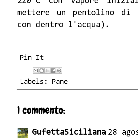
220°C con vapore inizia
mettere un pentolino di 
con dentro l'acqua).
Pin It
Labels:
Pane
1 commento:
GufettaSiciliana
28 ago