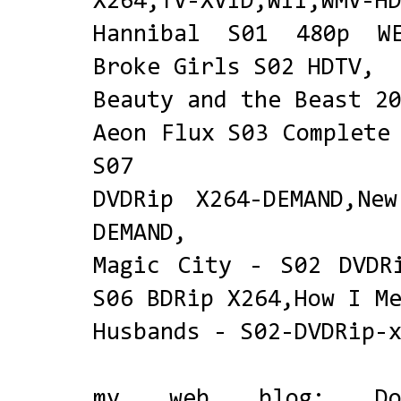
X264,TV-XVID,WII,WMV-H
Hannibal S01 480p WE
Broke Girls S02 HDTV,
Beauty and the Beast 2
Aeon Flux S03 Complete
S07
DVDRip X264-DEMAND,Ne
DEMAND,
Magic City - S02 DVDR
S06 BDRip X264,How I M
Husbands - S02-DVDRip-
my web blog:
D