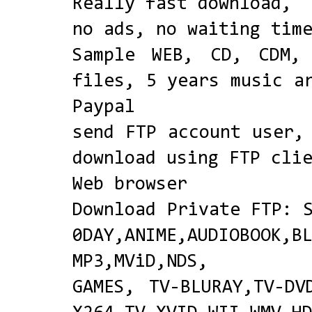
Really fast download,
no ads, no waiting tim
Sample WEB, CD, CDM,
files, 5 years music a
Paypal
send FTP account user,
download using FTP cli
Web browser
Download Private FTP: 
0DAY,ANIME,AUDIOBOOK,B
MP3,MViD,NDS,
GAMES, TV-BLURAY,TV-DV