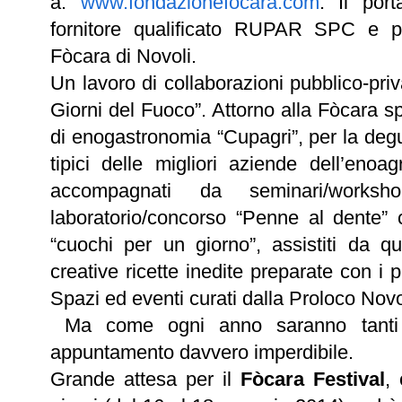
a:
www.fondazionefocara.com
. Il por
fornitore qualificato RUPAR SPC e pa
Fòcara di Novoli.
Un lavoro di collaborazioni pubblico-pri
Giorni del Fuoco”. Attorno alla Fòcara s
di enogastronomia “Cupagri”, per la degu
tipici delle migliori aziende dell’enoa
accompagnati da seminari/worksh
laboratorio/concorso “Penne al dente” ch
“cuochi per un giorno”, assistiti da qua
creative ricette inedite preparate con i 
Spazi ed eventi curati dalla Proloco Novol
Ma come ogni anno saranno tanti 
appuntamento davvero imperdibile.
Grande attesa per il
Fòcara Festival
,