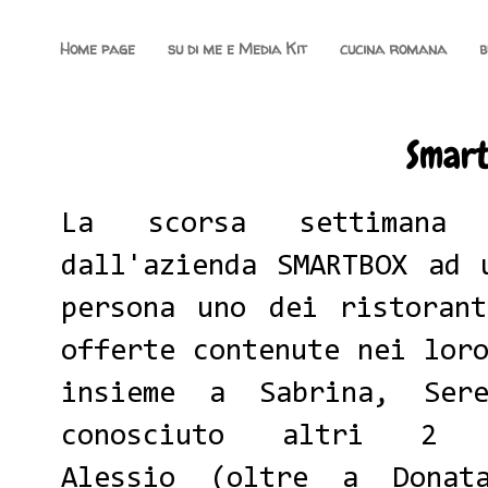
Home page
su di me e Media Kit
cucina romana
b
Smar
La scorsa settimana 
dall'azienda
SMARTBOX
ad u
persona uno dei ristoran
offerte contenute nei lor
insieme a
Sabrina
,
Ser
conosciuto altri 2
Alessio
(oltre a Donata,