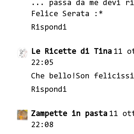
... passa da me devi r
Felice Serata :*
Rispondi
Le Ricette di Tina
11 o
22:05
Che bello!Son feliciss
Rispondi
Zampette in pasta
11 ot
22:08