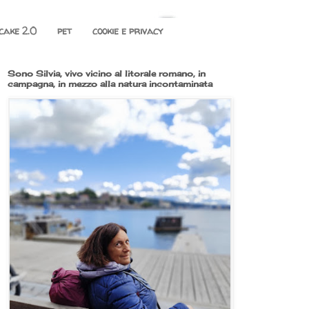
cake 2.0
pet
cookie e privacy
Sono Silvia, vivo vicino al litorale romano, in
campagna, in mezzo alla natura incontaminata