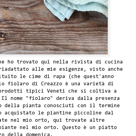
che ho trovato
qui
nella rivista di cucina
riadattato alle mie esigenze, visto anche
ituito le cime di rapa (che quest'anno
lo fiolaro di Creazzo è una varietà di
prodotti tipici Veneti che si coltiva a
 Il nome "fiolaro" deriva dalla presenza
o della pianta conosciuti con il termine
o acquistato le piantine piccoline dal
tate nel mio orto,
qui
trovate altre
piante nel mio orto. Questo è un piatto
zo della domenica.