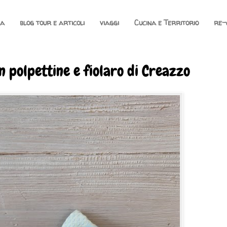
na
blog tour e articoli
viaggi
Cucina e Territorio
re-
n polpettine e fiolaro di Creazzo