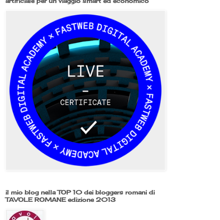
artificiale per un viaggio smart ed economico
il mio blog nella TOP 10 dei bloggers romani di
TAVOLE ROMANE edizione 2013