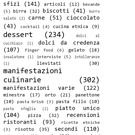
sfizi
(141)
articoli
(12)
bevande
biscotti
(41)
birra
(32)
(5)
burro
carne
(51)
cioccolato
salato
(2)
(43)
cucina etnica
(9)
cocktail
(4)
dessert
(234)
dolci al
dolci da credenza
cucchiaio
(1)
(107)
gelato
(18)
finger food
(6)
interviste
(5)
insalatone
(1)
intolleranze
lievitati
(30)
(1)
manifestazioni
culinarie
(302)
manifestazioni varie
(122)
minestra
(17)
orto
(21)
panettone
(10)
pasta fillo
(10)
pasta brisè
(3)
piatto unico
pasta sfoglia
(2)
(104)
recensioni
pizza
(32)
ristoranti
(93)
ricette etniche
secondi
(110)
risotto
(35)
(3)