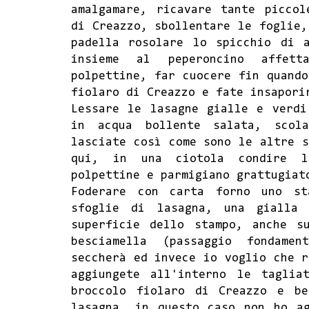
amalgamare, ricavare tante piccol
di Creazzo, sbollentare le foglie,
padella rosolare lo spicchio di 
insieme al peperoncino affett
polpettine, far cuocere fin quando
fiolaro di Creazzo e fate insapori
Lessare le lasagne gialle e verdi
in acqua bollente salata, scol
lasciate così come sono le altre s
qui
, in una ciotola condire l
polpettine e parmigiano grattugiat
Foderare con carta forno uno s
sfoglie di lasagna, una gialla
superficie dello stampo, anche s
besciamella (passaggio fondame
seccherà ed invece io voglio che r
aggiungete all'interno le taglia
broccolo fiolaro di Creazzo e be
lasagna, in questo caso non ho ag