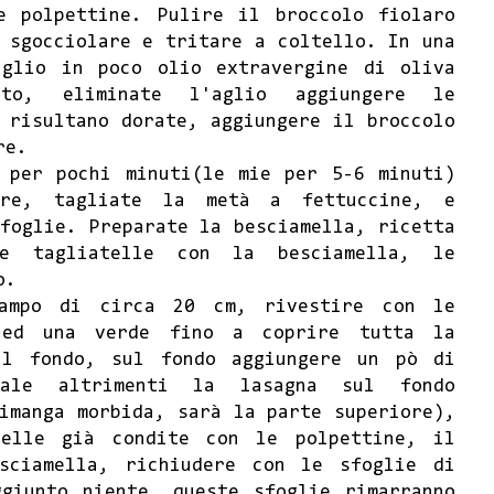
e polpettine. Pulire il broccolo fiolaro
 sgocciolare e tritare a coltello. In una
aglio in poco olio extravergine di oliva
ato, eliminate l'aglio aggiungere le
 risultano dorate, aggiungere il broccolo
re.
 per pochi minuti(le mie per 5-6 minuti)
are, tagliate la metà a fettuccine, e
foglie. Preparate la besciamella, ricetta
e tagliatelle con la besciamella, le
o.
tampo di circa 20 cm, rivestire con le
 ed una verde fino a coprire tutta la
ul fondo, sul fondo aggiungere un pò di
ntale altrimenti la lasagna sul fondo
imanga morbida, sarà la parte superiore),
telle già condite con le polpettine, il
sciamella, richiudere con le sfoglie di
giunto niente, queste sfoglie rimarranno