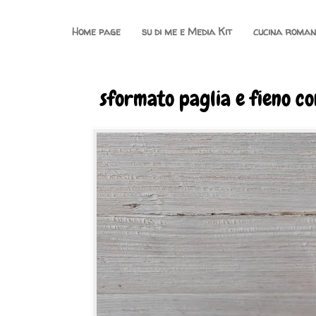
Home page
su di me e Media Kit
cucina roma
sformato paglia e fieno co