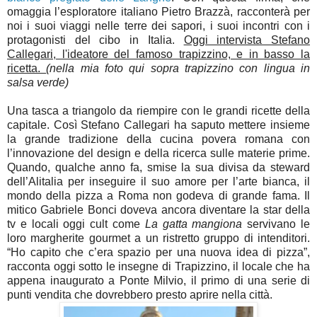
omaggia l’esploratore italiano Pietro Brazzà, racconterà per
noi i suoi viaggi nelle terre dei sapori, i suoi incontri con i
protagonisti del cibo in Italia.
Oggi intervista Stefano
Callegari, l'ideatore del famoso trapizzino, e in basso la
ricetta.
(nella mia foto qui sopra trapizzino con lingua in
salsa verde)
Una tasca a triangolo da riempire con le grandi ricette della
capitale. Così Stefano Callegari ha saputo mettere insieme
la grande tradizione della cucina povera romana con
l’innovazione del design e della ricerca sulle materie prime.
Quando, qualche anno fa, smise la sua divisa da steward
dell’Alitalia per inseguire il suo amore per l’arte bianca, il
mondo della pizza a Roma non godeva di grande fama. Il
mitico Gabriele Bonci doveva ancora diventare la star della
tv e locali oggi cult come
La gatta mangiona
servivano le
loro margherite gourmet a un ristretto gruppo di intenditori.
“Ho capito che c’era spazio per una nuova idea di pizza”,
racconta oggi sotto le insegne di Trapizzino, il locale che ha
appena inaugurato a Ponte Milvio, il primo di una serie di
punti vendita che dovrebbero presto aprire nella città.