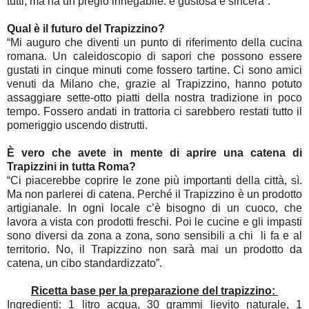
tutti, ma ha un pregio innegabile: è gustosa e sincera”.
Qual è il futuro del Trapizzino?
“Mi auguro che diventi un punto di riferimento della cucina
romana. Un caleidoscopio di sapori che possono essere
gustati in cinque minuti come fossero tartine. Ci sono amici
venuti da Milano che, grazie al Trapizzino, hanno potuto
assaggiare sette-otto piatti della nostra tradizione in poco
tempo. Fossero andati in trattoria ci sarebbero restati tutto il
pomeriggio uscendo distrutti.
È vero che avete in mente di aprire una catena di
Trapizzini in tutta Roma?
“Ci piacerebbe coprire le zone più importanti della città, sì.
Ma non parlerei di catena. Perché il Trapizzino è un prodotto
artigianale. In ogni locale c’è bisogno di un cuoco, che
lavora a vista con prodotti freschi. Poi le cucine e gli impasti
sono diversi da zona a zona, sono sensibili a chi li fa e al
territorio. No, il Trapizzino non sarà mai un prodotto da
catena, un cibo standardizzato”.
Ricetta base per la preparazione del trapizzino:
Ingredienti: 1 litro acqua, 30 grammi lievito naturale, 1