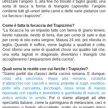
utilizzare l’angolo. E alla fine ho trovato il taglio giusto, una
sorta di tasca a forma di triangolo capovolto: l’angolo
contiene tutti gli umori della carne e delle varie pietanze con
cui farcisco i trapizzini”.
Come è fatta la focaccia del Trapizzino?
“La focaccia ha un impasto fatto con farina di grano tenero,
lievito naturale, lievito di birra, due per cento di sale e due
per cento di olio extra vergine. Matura 24 ore, poi rilievita in
teglia. Quando è soffice, viene tagliata a quadrati e cotta.
Così sforno una serie di quadrati chiusi sui quattro lati che,
una volta tagliati in diagonale, diventano i triangoli che
accoglieranno l preparazioni della cucina”.
Quali sono le ricette con cui farcite i Trapizzini?
“Siamo partiti dai classici della cucina romana. E dunque,
coda alla vaccinara, trippa alla romana, coratella
d’abbacchio con carciofi o senza, polpette al sugo, involtino,
pollo alla cacciatora, picchiapò, ossia lesso di manzo
ripassato con cipolla e pomodoro e garofolato di manzo, un
antico arrosto in umido
. Poi ci siamo allargati ad altre
specialità italiane, come la parmigiana di melanzane, ceci e
rosmarino o fagioli all'uccelletto, piatto da scarpetta tipico