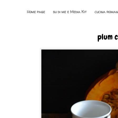
Home page
su di me e Media Kit
cucina roma
plum c