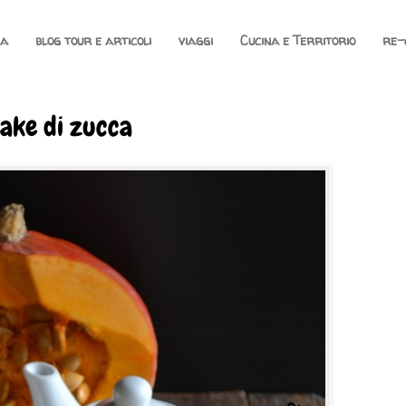
na
blog tour e articoli
viaggi
Cucina e Territorio
re-
ake di zucca