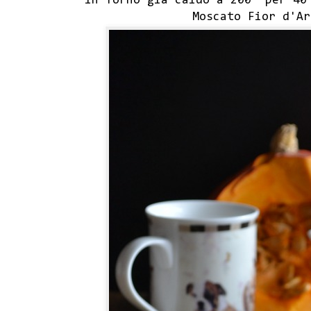
in forno già caldo a 200° per 40
Moscato Fior d'Ar