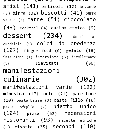
sfizi
(141)
articoli
(12)
bevande
biscotti
(41)
birra
(32)
(5)
burro
carne
(51)
cioccolato
salato
(2)
(43)
cucina etnica
(9)
cocktail
(4)
dessert
(234)
dolci al
dolci da credenza
cucchiaio
(1)
(107)
gelato
(18)
finger food
(6)
interviste
(5)
insalatone
(1)
intolleranze
lievitati
(30)
(1)
manifestazioni
culinarie
(302)
manifestazioni varie
(122)
minestra
(17)
orto
(21)
panettone
(10)
pasta fillo
(10)
pasta brisè
(3)
piatto unico
pasta sfoglia
(2)
(104)
recensioni
pizza
(32)
ristoranti
(93)
ricette etniche
secondi
(110)
risotto
(35)
(3)