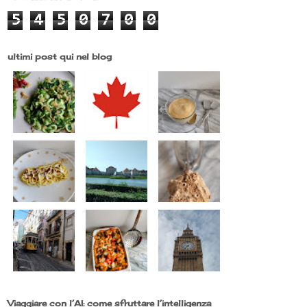
5
4
5
0
7
0
0
ultimi post qui nel blog
Viaggiare con l’AI: come sfruttare l’intelligenza