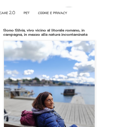
cake 2.0
pet
cookie e privacy
Sono Silvia, vivo vicino al litorale romano, in
campagna, in mezzo alla natura incontaminata