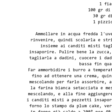
1 fia
100 gr di
30 gr d
1 pizzi
Ammollare in acqua fredda l'uv
rinvenire, quindi scolarla e str
insieme ai canditi misti tag
insaporire. Pulire bene la zucca,
tagliarla a dadini, cuocere i dad
bassa fin qua
Far ammorbidire i burro a tempera
fino ad ottenere una crema, quin
mescolando per farlo assorbire, a
la farina bianca setacciata e me
mescolando, e alla fine aggiunger
i canditi misti a pezzetti insapor
forno lo stampo da plum cake, ver