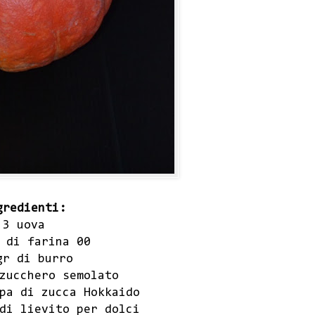
gredienti:
3 uova
 di farina 00
gr di burro
zucchero semolato
pa di zucca Hokkaido
di lievito per dolci