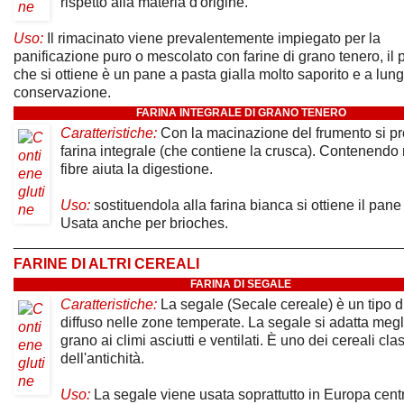
rispetto alla materia d'origine.
Uso:
Il rimacinato viene prevalentemente impiegato per la
panificazione puro o mescolato con farine di grano tenero, il 
che si ottiene è un pane a pasta gialla molto saporito e a lun
conservazione.
FARINA INTEGRALE DI GRANO TENERO
Caratteristiche:
Con la macinazione del frumento si pr
farina integrale (che contiene la crusca). Contenendo
fibre aiuta la digestione.
Uso:
sostituendola alla farina bianca si ottiene il pane
Usata anche per brioches.
________________________________________________
FARINE DI ALTRI CEREALI
FARINA DI SEGALE
Caratteristiche:
La segale (Secale cereale) è un tipo d
diffuso nelle zone temperate. La segale si adatta megl
grano ai climi asciutti e ventilati. È uno dei cereali clas
dell'antichità.
Uso:
La segale viene usata soprattutto in Europa cent