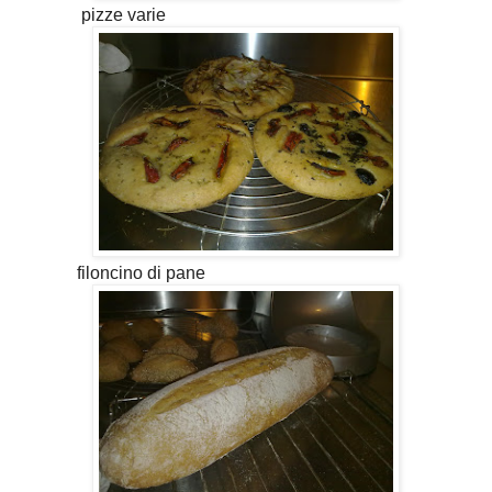
pizze varie
filoncino di pane