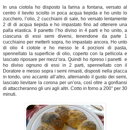
In una ciotola ho disposto la farina a fontana, versato al
centro il lievito sciolto in poca acqua tiepida e ho unito lo
zucchero, l’olio, 2 cucchiaini di sale, ho versato lentamente
2 dl
di acqua tiepida e ho impastato fino ad ottenere una
palla elastica. Il panetto l’ho diviso in 4 parti e ho unito, a
ciascuna di essi semi diversi, tenendone da parte 1
cucchiaino per metterli sopra, ho impastato ancora. Ho unto
di olio 4 ciotole e ho messo le 4 porzioni di pasta,
spennellato la superficie di olio, coperto con la pellicola e
lasciato riposare per mezz’ora. Quindi ho ripreso i panetti e
ho diviso ognuno di essi in 2 parti, spennellato con il
Doratore e messo sopra i semi rimasti, disposti nella placca
in tondo, uno accanto all’altro, alternando il gusto dei semi,
lasciato lievitare la corona per un’ora, così oltre a gonfiansi
di attaccheranno gli uni agli altri. Cotto in forno a 200° per 30
minuti.