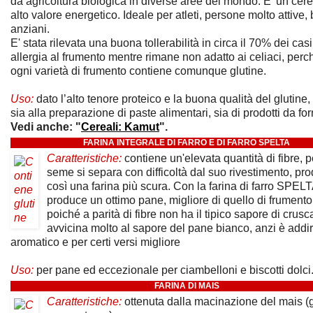
da agricoltura biologica in diverse aree del mondo. E' un cer
alto valore energetico. Ideale per atleti, persone molto attive,
anziani.
E' stata rilevata una buona tollerabilità in circa il 70% dei casi
allergia al frumento mentre rimane non adatto ai celiaci, per
ogni varietà di frumento contiene comunque glutine.
Uso:
dato l’alto tenore proteico e la buona qualità del glutine, 
sia alla preparazione di paste alimentari, sia di prodotti da for
Vedi anche: "
Cereali: Kamut
".
FARINA INTEGRALE DI FARRO E DI FARRO SPELTA
Caratteristiche:
contiene un'elevata quantità di fibre, p
seme si separa con difficoltà dal suo rivestimento, p
così una farina più scura. Con la farina di farro SPELT
produce un ottimo pane, migliore di quello di frumento
poiché a parità di fibre non ha il tipico sapore di crusc
avvicina molto al sapore del pane bianco, anzi è addiri
aromatico e per certi versi migliore
Uso:
per pane ed eccezionale per ciambelloni e biscotti dolci
FARINA DI MAIS
Caratteristiche:
ottenuta dalla macinazione del mais (