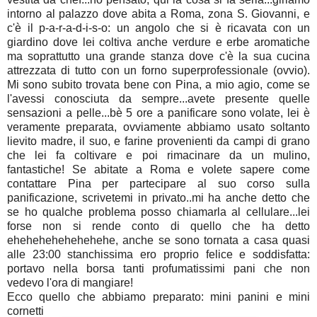
intorno al palazzo dove abita a Roma, zona S. Giovanni, e
c'è il p-a-r-a-d-i-s-o: un angolo che si è ricavata con un
giardino dove lei coltiva anche verdure e erbe aromatiche
ma soprattutto una grande stanza dove c'è la sua cucina
attrezzata di tutto con un forno superprofessionale (ovvio).
Mi sono subito trovata bene con Pina, a mio agio, come se
l'avessi conosciuta da sempre...avete presente quelle
sensazioni a pelle...bè 5 ore a panificare sono volate, lei è
veramente preparata, ovviamente abbiamo usato soltanto
lievito madre, il suo, e farine provenienti da campi di grano
che lei fa coltivare e poi rimacinare da un mulino,
fantastiche! Se abitate a Roma e volete sapere come
contattare Pina per partecipare al suo corso sulla
panificazione, scrivetemi in privato..mi ha anche detto che
se ho qualche problema posso chiamarla al cellulare...lei
forse non si rende conto di quello che ha detto
ehehehehehehehehe, anche se sono tornata a casa quasi
alle 23:00 stanchissima ero proprio felice e soddisfatta:
portavo nella borsa tanti profumatissimi pani che non
vedevo l'ora di mangiare!
Ecco quello che abbiamo preparato: mini panini e mini
cornetti