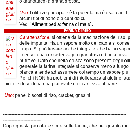
o granoturco) a grana grossa.
Uso:
l'utilizzo principale è la polenta ma è usata anch
alcuni tipi di pane e alcuni dolci.
Vedi "
Alimentipedia: farina di mais
".
FARINA DI RISO
Caratteristiche:
si ottiene dalla macinazione del riso, p
delle impurità. Ha un sapore molto delicato e si conse
lungo. Si può trovare anche integrale, che ha un sapo
intenso, una consistenza più granulosa ed un alto val
nutritivo. Dato che nella crusca sono presenti degli olii
generale la farina integrale si conserva meno a lungo 
bianca e tende ad assumere col tempo un sapore più 
Per chi NON ha problemi di intolleranza al glutine, ag
piccole dosi, dona una piacevole croccantezza al pane.
Uso:
pane, biscotti di riso, cracker, grissini.
-------------------------------------------------------------------------------------
--------------------------
Dopo questa piccola lezione sulle farine, che per quanto mi