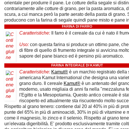
orientale per produrre il pane. Le cotture della segale si dist
contrariamente alle cotture di grano, per la pasta aromatica, 
scura, a cui manca però la parte aerato della pasta di grano.
producono con la farina di segale quindi pane misto e pane i
FARINA DI FARRO
Caratteristiche:
Il farro è il cereale da cui è nato il fru
Uso:
con questa farina si produce un ottimo pane, che 
di fibre di quello di frumento integrale si avvicina molt
sapore del pane bianco ed è persino più aromatico.
FARINA INTEGRALE DI KAMUT
Caratteristiche:
Kamut®
è un marchio registrato della 
americana Kamut International che designa una variet
grano duro. Il cereale
Kamut®
è un antenato del gran
moderno, usato migliaia di anni fa nella "mezzaluna fert
l'Egitto e la Mesopotamia. Questo antico cereale è sta
riscoperto ed attualmente sta riscuotendo molto succe
Rispetto al grano tenero: contiene dal 20 al 40% in più di prot
punte del 65% in più di aminoacidi, 30% in più di vitamine e 
come il magnesio, lo zinco e il selenio. Rispetto al grano ten
un'elevata digeribilità. E' prodotto esclusivamente tramite col