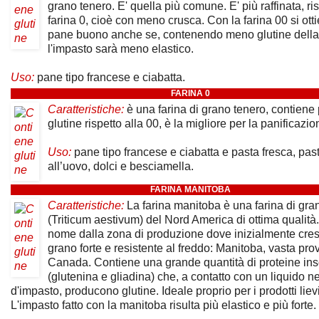
grano tenero. E' quella più comune. E' più raffinata, ris
farina 0, cioè con meno crusca. Con la farina 00 si ott
pane buono anche se, contenendo meno glutine della 
l'impasto sarà meno elastico.
Uso:
pane tipo francese e ciabatta.
FARINA 0
Caratteristiche:
è una farina di grano tenero, contiene 
glutine rispetto alla 00, è la migliore per la panificazio
Uso:
pane tipo francese e ciabatta e pasta fresca, pas
all’uovo, dolci e besciamella.
FARINA MANITOBA
Caratteristiche:
La farina manitoba è una farina di gra
(Triticum aestivum) del Nord America di ottima qualità.
nome dalla zona di produzione dove inizialmente cre
grano forte e resistente al freddo: Manitoba, vasta pro
Canada. Contiene una grande quantità di proteine inso
(glutenina e gliadina) che, a contatto con un liquido ne
d'impasto, producono glutine. Ideale proprio per i prodotti lievi
L'impasto fatto con la manitoba risulta più elastico e più forte.