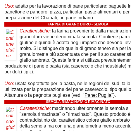
Uso:
adatto per la lavorazione di pane particolare: baguette f
panettone e pandoro, pizza, particolari paste alimentari e per 
preparazione del Chapati, un pane indiano.
FARINA DI GRANO DURO - SEMOLA
Caratteristiche:
la farina proveniente dalla macinazion
grano duro viene denominata semola. Contiene parec
glutine e quindi è adatta negli impasti che devono liev
molto. Si distingue da quella di grano tenero sia per la
granulometria più accentuata che per il suo caratterist
giallo ambrato. Questa farina si utilizza prevalentemen
produzione di pane e pasta (sia casereccio che industriale)
per dolci tipici.
Uso:
usata soprattutto per la pasta, nelle regioni del sud Itali
utilizzata per la preparazione del pane casereccio, tipo quello
Altamura o la pagnotta pugliese (vedi "
Pane: Puglia
").
SEMOLA RIMACINATA O RIMACINATO
Caratteristiche:
macinando ulteriormente la semola si o
"semola rimacinata" o "rimacinato". Questo prodotto è
contraddistinto dal caratteristico colore giallo ambrato
della semola ma con una glanulometria meno accent