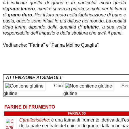
ad indicare quella di grano e in particolar modo quella
di
grano tenero
, mentre si usa la parola semola per la farina
di
grano duro
. Per il loro ruolo nella fabbricazione di pane e
pasta, queste sono infatti le più diffuse nel mondo
.
La qualità
della farina dipende dalla quantità di
glutine
, a sua volta
responsabile dell’impasto e della struttura che avrà il pane.
Vedi anche: "
Farina
" e "
Farina Molino Quaglia
"
ATTENZIONE AI SIMBOLI:
Con
Sen
glutine
glutine
FARINE DI FRUMENTO
FARINA 00
Caratteristiche:
è una farina di frumento, deriva dall’e
della parte centrale del chicco di grano, dalla macina