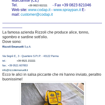
Marcianise (CE)
Tel.
- Fax +39 0823 821046
+39 0823 822111
Web site:
www.codap.it
-
www.spraypan.it
E-
mail:
customer@codap.it
-------------------------------------------------------------------------------------
-----------------
La famosa azienda Rizzoli che produce alice, tonno,
sgombro e sardine sott'olio.
Dove sono:
Rizzoli Emanuelli
S.p.A.
Via Segrè E., 3 - Quartiere S.P.I.P. - 43122 Parma
tel.:
+39 0521 211111
fax.: +39 0521 607853
info@rizzoliemanuelli.it
Ecco le alici in salsa piccante che mi hanno inviato, peraltro
buonissime!