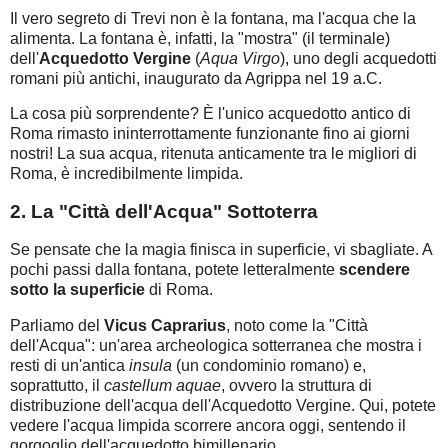
Il vero segreto di Trevi non è la fontana, ma l'acqua che la
alimenta. La fontana è, infatti, la "mostra" (il terminale)
dell'
Acquedotto Vergine
(
Aqua Virgo
), uno degli acquedotti
romani più antichi, inaugurato da Agrippa nel 19 a.C.
La cosa più sorprendente? È l'unico acquedotto antico di
Roma rimasto ininterrottamente funzionante fino ai giorni
nostri! La sua acqua, ritenuta anticamente tra le migliori di
Roma, è incredibilmente limpida.
2. La "Città dell'Acqua" Sottoterra
Se pensate che la magia finisca in superficie, vi sbagliate. A
pochi passi dalla fontana, potete letteralmente
scendere
sotto la superficie
di Roma.
Parliamo del
Vicus Caprarius
, noto come la "Città
dell'Acqua": un'area archeologica sotterranea che mostra i
resti di un'antica
insula
(un condominio romano) e,
soprattutto, il
castellum aquae
, ovvero la struttura di
distribuzione dell'acqua dell'Acquedotto Vergine. Qui, potete
vedere l'acqua limpida scorrere ancora oggi, sentendo il
gorgoglio dell'acquedotto bimillenario.