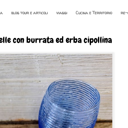
na
blog tour e articoli
viaggi
Cucina e Territorio
re-
lle con burrata ed erba cipollina