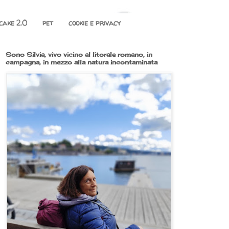
cake 2.0
pet
cookie e privacy
Sono Silvia, vivo vicino al litorale romano, in
campagna, in mezzo alla natura incontaminata