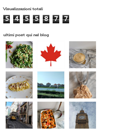
Visualizzazioni totali
5
4
5
5
8
7
7
ultimi post qui nel blog