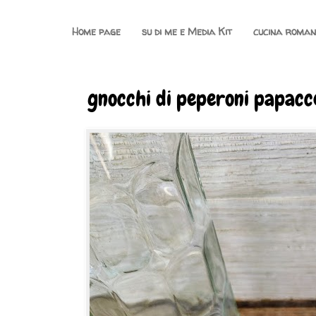
Home page
su di me e Media Kit
cucina roma
gnocchi di peperoni papacce