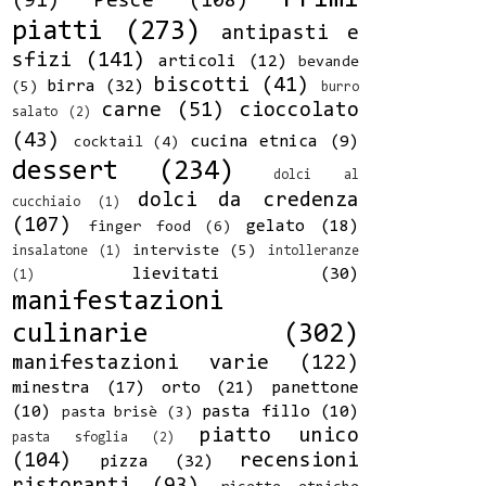
(91)
Pesce
(108)
piatti
(273)
antipasti e
sfizi
(141)
articoli
(12)
bevande
biscotti
(41)
birra
(32)
(5)
burro
carne
(51)
cioccolato
salato
(2)
(43)
cucina etnica
(9)
cocktail
(4)
dessert
(234)
dolci al
dolci da credenza
cucchiaio
(1)
(107)
gelato
(18)
finger food
(6)
interviste
(5)
insalatone
(1)
intolleranze
lievitati
(30)
(1)
manifestazioni
culinarie
(302)
manifestazioni varie
(122)
minestra
(17)
orto
(21)
panettone
(10)
pasta fillo
(10)
pasta brisè
(3)
piatto unico
pasta sfoglia
(2)
(104)
recensioni
pizza
(32)