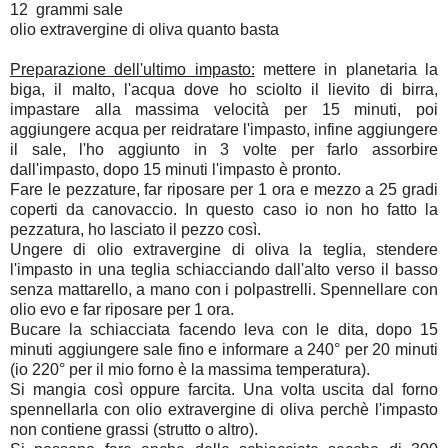
12 grammi sale
olio extravergine di oliva quanto basta
Preparazione dell'ultimo impasto:
mettere in planetaria la
biga, il malto, l'acqua dove ho sciolto il lievito di birra,
impastare alla massima velocità per 15 minuti, poi
aggiungere acqua per reidratare l'impasto, infine aggiungere
il sale, l'ho aggiunto in 3 volte per farlo assorbire
dall'impasto, dopo 15 minuti l'impasto è pronto.
Fare le pezzature, far riposare per 1 ora e mezzo a 25 gradi
coperti da canovaccio. In questo caso io non ho fatto la
pezzatura, ho lasciato il pezzo così.
Ungere di olio extravergine di oliva la teglia, stendere
l'impasto in una teglia schiacciando dall'alto verso il basso
senza mattarello, a mano con i polpastrelli. Spennellare con
olio evo e far riposare per 1 ora.
Bucare la schiacciata facendo leva con le dita, dopo 15
minuti aggiungere sale fino e informare a 240° per 20 minuti
(io 220° per il mio forno è la massima temperatura).
Si mangia così oppure farcita. Una volta uscita dal forno
spennellarla con olio extravergine di oliva perchè l'impasto
non contiene grassi (strutto o altro).