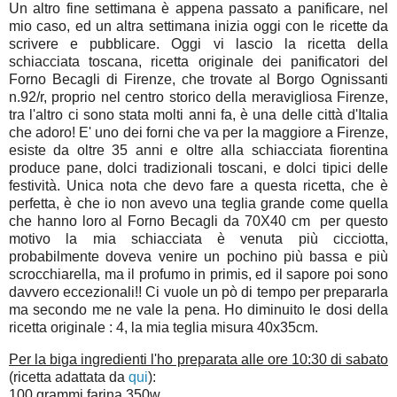
Un altro fine settimana è appena passato a panificare, nel
mio caso, ed un altra settimana inizia oggi con le ricette da
scrivere e pubblicare. Oggi vi lascio la ricetta della
schiacciata toscana, ricetta originale dei panificatori del
Forno Becagli di Firenze, che trovate al Borgo Ognissanti
n.92/r, proprio nel centro storico della meravigliosa Firenze,
tra l'altro ci sono stata molti anni fa, è una delle città d'Italia
che adoro! E' uno dei forni che va per la maggiore a Firenze,
esiste da oltre 35 anni e oltre alla schiacciata fiorentina
produce pane, dolci tradizionali toscani, e dolci tipici delle
festività. Unica nota che devo fare a questa ricetta, che è
perfetta, è che io non avevo una teglia grande come quella
che hanno loro al Forno Becagli da 70X40 cm per questo
motivo la mia schiacciata è venuta più cicciotta,
probabilmente doveva venire un pochino più bassa e più
scrocchiarella, ma il profumo in primis, ed il sapore poi sono
davvero eccezionali!! Ci vuole un pò di tempo per prepararla
ma secondo me ne vale la pena. Ho diminuito le dosi della
ricetta originale : 4, la mia teglia misura 40x35cm.
Per la biga ingredienti l'ho preparata alle ore 10:30 di sabato
(ricetta adattata da
qui
):
100 grammi farina 350w