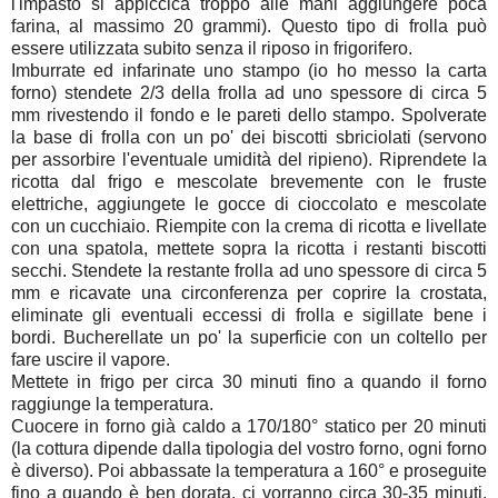
l'impasto si appiccica troppo alle mani aggiungere poca
farina, al massimo 20 grammi). Questo tipo di frolla può
essere utilizzata subito senza il riposo in frigorifero.
Imburrate ed infarinate uno stampo (io ho messo la carta
forno) stendete 2/3 della frolla ad uno spessore di circa 5
mm rivestendo il fondo e le pareti dello stampo. Spolverate
la base di frolla con un po' dei biscotti sbriciolati (servono
per assorbire l'eventuale umidità del ripieno). Riprendete la
ricotta dal frigo e mescolate brevemente con le fruste
elettriche, aggiungete le gocce di cioccolato e mescolate
con un cucchiaio. Riempite con la crema di ricotta e livellate
con una spatola, mettete sopra la ricotta i restanti biscotti
secchi. Stendete la restante frolla ad uno spessore di circa 5
mm e ricavate una circonferenza per coprire la crostata,
eliminate gli eventuali eccessi di frolla e sigillate bene i
bordi. Bucherellate un po' la superficie con un coltello per
fare uscire il vapore.
Mettete in frigo per circa 30 minuti fino a quando il forno
raggiunge la temperatura.
Cuocere in forno già caldo a 170/180° statico per 20 minuti
(la cottura dipende dalla tipologia del vostro forno, ogni forno
è diverso). Poi abbassate la temperatura a 160° e proseguite
fino a quando è ben dorata, ci vorranno circa 30-35 minuti.