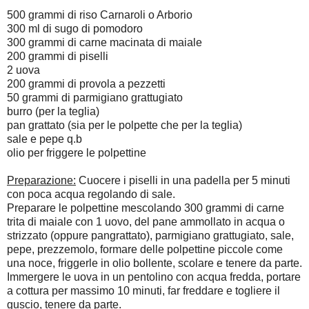
500 grammi di riso Carnaroli o Arborio
300 ml di sugo di pomodoro
300 grammi di carne macinata di maiale
200 grammi di piselli
2 uova
200 grammi di provola a pezzetti
50 grammi di parmigiano grattugiato
burro (per la teglia)
pan grattato (sia per le polpette che per la teglia)
sale e pepe q.b
olio per friggere le polpettine
Preparazione:
Cuocere i piselli in una padella per 5 minuti
con poca acqua regolando di sale.
Preparare le polpettine mescolando 300 grammi di carne
trita di maiale con 1 uovo, del pane ammollato in acqua o
strizzato (oppure pangrattato), parmigiano grattugiato, sale,
pepe, prezzemolo, formare delle polpettine piccole come
una noce, friggerle in olio bollente, scolare e tenere da parte.
Immergere le uova in un pentolino con acqua fredda, portare
a cottura per massimo 10 minuti, far freddare e togliere il
guscio, tenere da parte.