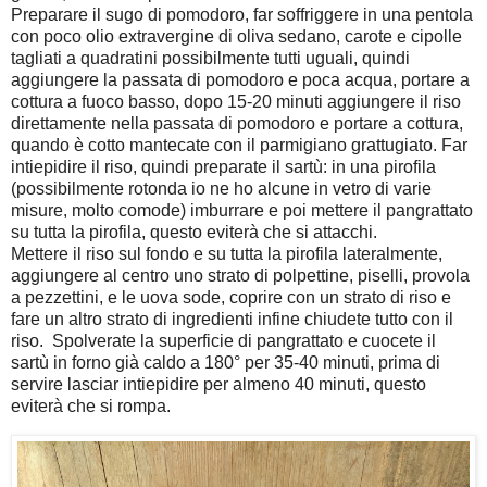
Preparare il sugo di pomodoro, far soffriggere in una pentola
con poco olio extravergine di oliva sedano, carote e cipolle
tagliati a quadratini possibilmente tutti uguali, quindi
aggiungere la passata di pomodoro e poca acqua, portare a
cottura a fuoco basso, dopo 15-20 minuti aggiungere il riso
direttamente nella passata di pomodoro e portare a cottura,
quando è cotto mantecate con il parmigiano grattugiato. Far
intiepidire il riso, quindi preparate il sartù: in una pirofila
(possibilmente rotonda io ne ho alcune in vetro di varie
misure, molto comode) imburrare e poi mettere il pangrattato
su tutta la pirofila, questo eviterà che si attacchi.
Mettere il riso sul fondo e su tutta la pirofila lateralmente,
aggiungere al centro uno strato di polpettine, piselli, provola
a pezzettini, e le uova sode, coprire con un strato di riso e
fare un altro strato di ingredienti infine chiudete tutto con il
riso. Spolverate la superficie di pangrattato e cuocete il
sartù in forno già caldo a 180° per 35-40 minuti, prima di
servire lasciar intiepidire per almeno 40 minuti, questo
eviterà che si rompa.