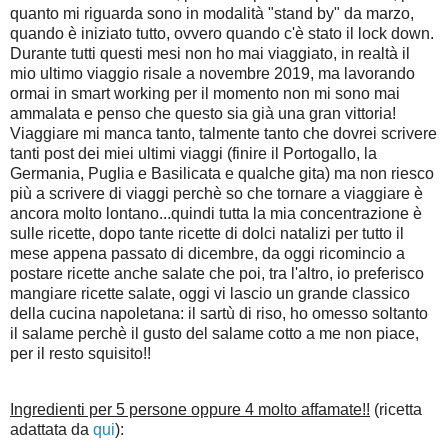
quanto mi riguarda sono in modalità "stand by" da marzo,
quando è iniziato tutto, ovvero quando c'è stato il lock down.
Durante tutti questi mesi non ho mai viaggiato, in realtà il
mio ultimo viaggio risale a novembre 2019, ma lavorando
ormai in smart working per il momento non mi sono mai
ammalata e penso che questo sia già una gran vittoria!
Viaggiare mi manca tanto, talmente tanto che dovrei scrivere
tanti post dei miei ultimi viaggi (finire il Portogallo, la
Germania, Puglia e Basilicata e qualche gita) ma non riesco
più a scrivere di viaggi perchè so che tornare a viaggiare è
ancora molto lontano...quindi tutta la mia concentrazione è
sulle ricette, dopo tante ricette di dolci natalizi per tutto il
mese appena passato di dicembre, da oggi ricomincio a
postare ricette anche salate che poi, tra l'altro, io preferisco
mangiare ricette salate, oggi vi lascio un grande classico
della cucina napoletana: il sartù di riso, ho omesso soltanto
il salame perchè il gusto del salame cotto a me non piace,
per il resto squisito!!
Ingredienti per 5 persone oppure 4 molto affamate!!
(ricetta
adattata da
qui
):