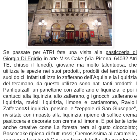
Se passate per ATRI fate una visita alla
pasticceria di
Giorgia Di Egidio
in arte Miss Cake (Via Picena, 64032 Atri
TE, chiuso il lunedì), giovane ma molto talentuosa, che
utilizza le spezie nei suoi prodotti, prodotti del territorio nei
suoi dolci, infatti utilizza lo zafferano dell'Aquila e la liquirizia
del teramano, da questo utilizzo sono nati tanti prodotti: il
Panliquizaff, un panettone con zafferano e liquirizia, e poi i
cantucci alla liquirizia, allo zafferano, gli gnocchi zafferano e
liquirizia, ravioli liquirizia, limone e cardamomo, Ravioli
Zafferano&Liquirizia, persino le “zeppole di San Giuseppe”,
rivisitate con impasto alla liquirizia, ripiene di soffice crema
pasticcera e decorate con crema al limone. E poi tante torte
anche creative come La foresta nera al gusto cioccolato;
Boscocake ripiena di frutti rossi; Cremosissima al caramello,
zenzero e bacche di Goji con base di frolla alla mandorla e