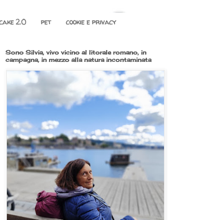
cake 2.0
pet
cookie e privacy
Sono Silvia, vivo vicino al litorale romano, in
campagna, in mezzo alla natura incontaminata