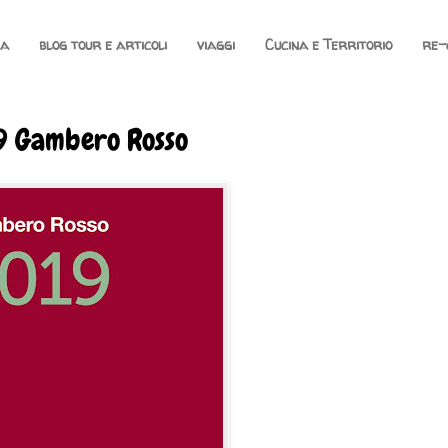
na
blog tour e articoli
viaggi
Cucina e Territorio
re-
9 Gambero Rosso