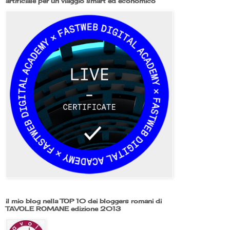
artificiale per un viaggio smart ed economico
il mio blog nella TOP 10 dei bloggers romani di
TAVOLE ROMANE edizione 2013