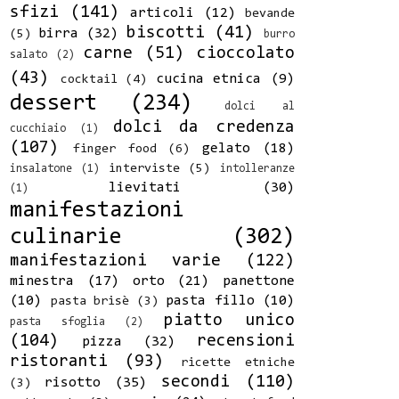
sfizi
(141)
articoli
(12)
bevande
biscotti
(41)
birra
(32)
(5)
burro
carne
(51)
cioccolato
salato
(2)
(43)
cucina etnica
(9)
cocktail
(4)
dessert
(234)
dolci al
dolci da credenza
cucchiaio
(1)
(107)
gelato
(18)
finger food
(6)
interviste
(5)
insalatone
(1)
intolleranze
lievitati
(30)
(1)
manifestazioni
culinarie
(302)
manifestazioni varie
(122)
minestra
(17)
orto
(21)
panettone
(10)
pasta fillo
(10)
pasta brisè
(3)
piatto unico
pasta sfoglia
(2)
(104)
recensioni
pizza
(32)
ristoranti
(93)
ricette etniche
secondi
(110)
risotto
(35)
(3)