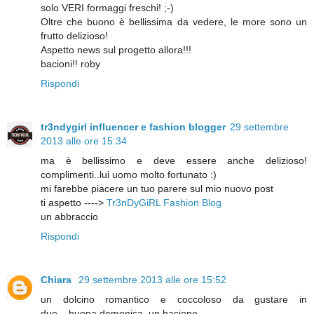
solo VERI formaggi freschi! ;-)
Oltre che buono è bellissima da vedere, le more sono un
frutto delizioso!
Aspetto news sul progetto allora!!!
bacioni!! roby
Rispondi
tr3ndygirl influencer e fashion blogger
29 settembre
2013 alle ore 15:34
ma è bellissimo e deve essere anche delizioso!
complimenti..lui uomo molto fortunato :)
mi farebbe piacere un tuo parere sul mio nuovo post
ti aspetto ---->
Tr3nDyGiRL Fashion Blog
un abbraccio
Rispondi
Chiara
29 settembre 2013 alle ore 15:52
un dolcino romantico e coccoloso da gustare in
due....buona domenica, un bacione....