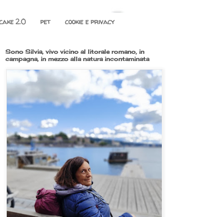
cake 2.0
pet
cookie e privacy
Sono Silvia, vivo vicino al litorale romano, in
campagna, in mezzo alla natura incontaminata