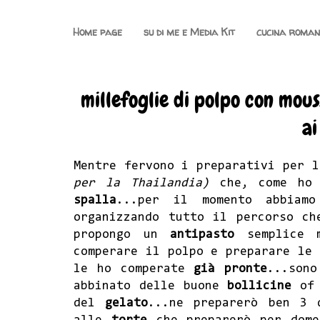
Home page
su di me e Media Kit
cucina roma
millefoglie di polpo con mous
ai
Mentre fervono i preparativi per 
per la Thailandia)
che, come ho 
spalla
...per il momento abbiam
organizzando tutto il percorso ch
propongo un
antipasto
semplice m
comperare il polpo e preparare le 
le ho comperate
già pronte
...sono
abbinato delle buone
bollicine
of 
del
gelato
...ne preparerò ben 3 