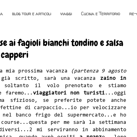
na
blog tour e articoli
viaggi
Cucina e Territorio
re-
se ai fagioli bianchi tondino e salsa
 capperi
la mia prossima vacanza
(partenza 9 agosto
già scritto, sarà una vacanza
zaino in
o soltanto il volo prenotato e stiamo
e faremo...
viaggiatori non turisti
...oggi
a sfizioso, se preferite potete anche
fettine di carpaccio...io per velocizzare
 nel banco frigo del supermercato...e ho
course...questa per me sarà la settimana
diversi...2 mi serviranno in abbinamento