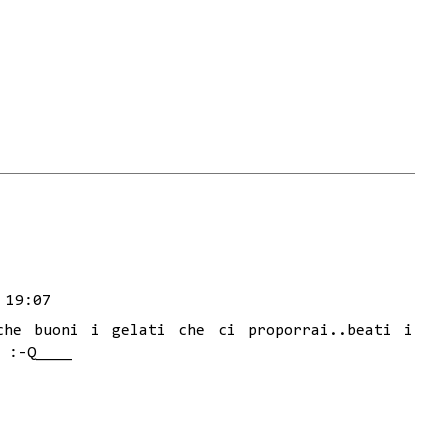
 19:07
che buoni i gelati che ci proporrai..beati i
 :-Q____