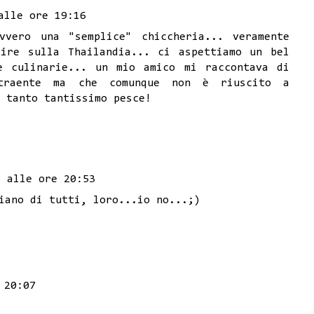
alle ore 19:16
vvero una "semplice" chiccheria... veramente
dire sulla Thailandia... ci aspettiamo un bel
e culinarie... un mio amico mi raccontava di
ttraente ma che comunque non è riuscito a
 tanto tantissimo pesce!
3 alle ore 20:53
iano di tutti, loro...io no...;)
 20:07