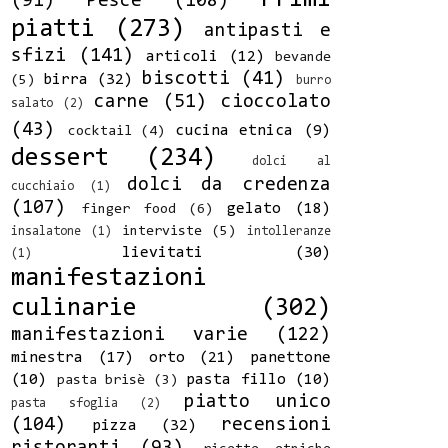
(91)
Pesce
(108)
piatti
(273)
antipasti e
sfizi
(141)
articoli
(12)
bevande
biscotti
(41)
birra
(32)
(5)
burro
carne
(51)
cioccolato
salato
(2)
(43)
cucina etnica
(9)
cocktail
(4)
dessert
(234)
dolci al
dolci da credenza
cucchiaio
(1)
(107)
gelato
(18)
finger food
(6)
interviste
(5)
insalatone
(1)
intolleranze
lievitati
(30)
(1)
manifestazioni
culinarie
(302)
manifestazioni varie
(122)
minestra
(17)
orto
(21)
panettone
(10)
pasta fillo
(10)
pasta brisè
(3)
piatto unico
pasta sfoglia
(2)
(104)
recensioni
pizza
(32)