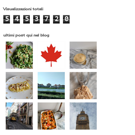
Visualizzazioni totali
5
4
5
3
7
2
0
ultimi post qui nel blog