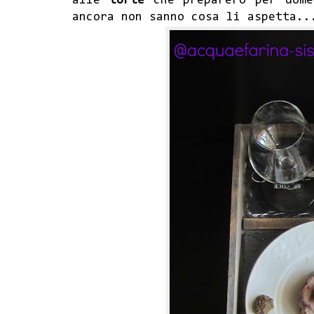
alle
torte
che preparerò per dome
ancora non sanno cosa li aspetta.