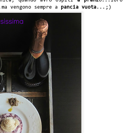
nica, quando avrò ospiti
a pranz
o...loro
..ma vengono sempre a
pancia vuota
...;)