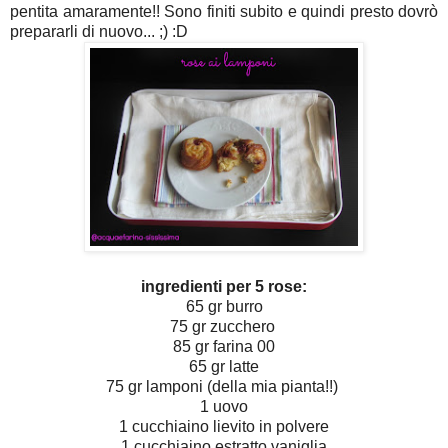
pentita amaramente!! Sono finiti subito e quindi presto dovrò
prepararli di nuovo... ;) :D
ingredienti per 5 rose:
65 gr burro
75 gr zucchero
85 gr farina 00
65 gr latte
75 gr lamponi (della mia pianta!!)
1 uovo
1 cucchiaino lievito in polvere
1 cucchiaino estratto vaniglia