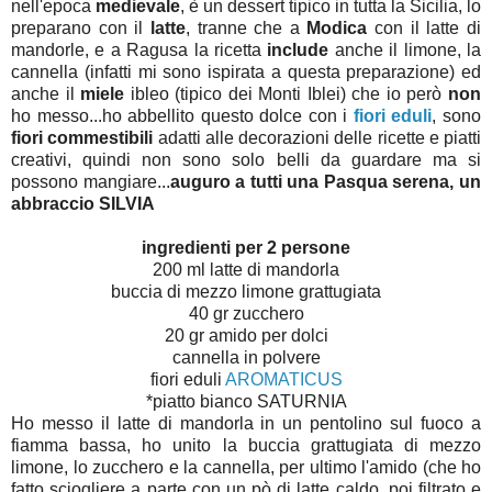
nell'epoca
medievale
, è un dessert tipico in tutta la Sicilia, lo
preparano con il
latte
, tranne che a
Modica
con il latte di
mandorle, e a Ragusa la ricetta
include
anche il limone, la
cannella (infatti mi sono ispirata a questa preparazione) ed
anche il
miele
ibleo (tipico dei Monti Iblei) che io però
non
ho messo...ho abbellito questo dolce con i
fiori eduli
, sono
fiori commestibili
adatti alle decorazioni delle ricette e piatti
creativi, quindi non sono solo belli da guardare ma si
possono mangiare...
auguro a tutti una Pasqua serena, un
abbraccio SILVIA
ingredienti per 2 persone
200 ml latte di mandorla
buccia di mezzo limone grattugiata
40 gr zucchero
20 gr amido per dolci
cannella in polvere
fiori eduli
AROMATICUS
*piatto bianco SATURNIA
Ho messo il latte di mandorla in un pentolino sul fuoco a
fiamma bassa, ho unito la buccia grattugiata di mezzo
limone, lo zucchero e la cannella, per ultimo l'amido (che ho
fatto sciogliere a parte con un pò di latte caldo, poi filtrato e