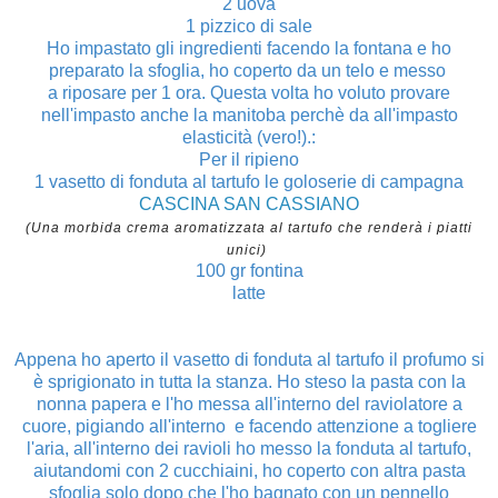
2 uova
1 pizzico di sale
Ho impastato gli ingredienti facendo la fontana e ho
preparato la sfoglia, ho coperto da un telo e messo
a riposare per 1 ora. Questa volta ho voluto provare
nell'impasto anche la manitoba perchè da all'impasto
elasticità (vero!).:
Per il ripieno
1 vasetto di fonduta al tartufo le goloserie di campagna
CASCINA SAN CASSIANO
(Una morbida crema aromatizzata al tartufo che renderà i piatti
unici)
100 gr fontina
latte
Appena ho aperto il vasetto di fonduta al tartufo il profumo si
è sprigionato in tutta la stanza.
Ho steso la pasta con la
nonna papera e l'ho messa all'interno del raviolatore a
cuore, pigiando all'interno e facendo attenzione
a togliere
l'aria, all'interno dei ravioli ho messo la fonduta al tartufo,
aiutandomi con 2 cucchiaini,
ho coperto con altra pasta
sfoglia solo dopo che l'ho bagnato con un pennello