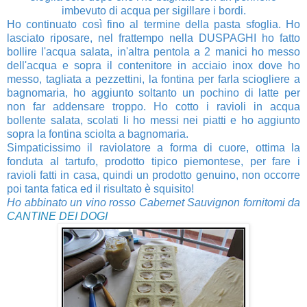
imbevuto di acqua per sigillare i bordi.
Ho continuato così fino al termine della pasta sfoglia. Ho
lasciato riposare, nel frattempo nella DUSPAGHI
ho fatto
bollire l'acqua salata, in'altra pentola a 2 manici ho messo
dell'acqua e sopra il contenitore in
acciaio inox dove ho
messo, tagliata a pezzettini, la fontina per farla sciogliere a
bagnomaria, ho aggiunto soltanto
un pochino di latte per
non far addensare troppo. Ho cotto i ravioli in acqua
bollente
salata, scolati li ho messi nei piatti e ho aggiunto
sopra la fontina sciolta a bagnomaria.
Simpaticissimo il raviolatore a forma di cuore, ottima la
fonduta al tartufo, prodotto tipico piemontese, per fare i
ravioli
fatti in casa, quindi un prodotto genuino, non occorre
poi tanta fatica ed il risultato è squisito!
Ho abbinato un vino rosso Cabernet Sauvignon fornitomi da
CANTINE DEI DOGI