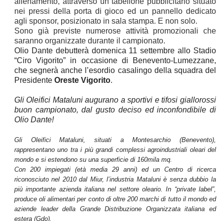
allenamento, attraverso un tabellone pubblicitario situato
nei pressi della porta di gioco ed un pannello dedicato
agli sponsor, posizionato in sala stampa. E non solo.
Sono già previste numerose attività promozionali che
saranno organizzate durante il campionato.
Olio Dante debutterà domenica 11 settembre allo Stadio
“Ciro Vigorito” in occasione di Benevento-Lumezzane,
che segnerà anche l’esordio casalingo della squadra del
Presidente
Oreste Vigorito
.
Gli Oleifici Mataluni augurano a sportivi e tifosi giallorossi
buon campionato, dal gusto deciso ed inconfondibile di
Olio Dante!
Gli
Oleifici Mataluni,
situati a Montesarchio (Benevento),
rappresentano uno tra i più grandi complessi agroindustriali oleari del
mondo e si estendono su una superficie di 160mila mq.
Con 200 impiegati (età media 29 anni) ed un Centro di ricerca
riconosciuto nel 2010 dal Miur, l’industria Mataluni è senza dubbio la
più importante azienda italiana nel settore oleario. In “private label”,
produce oli alimentari per conto di oltre 200 marchi di tutto il mondo ed
aziende leader della Grande Distribuzione Organizzata italiana ed
estera (Gdo).