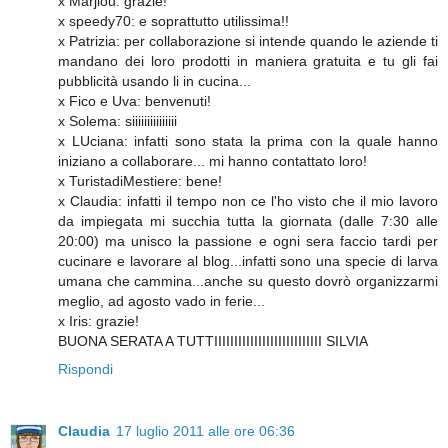
x Marjlou: grazie!
x speedy70: e soprattutto utilissima!!
x Patrizia: per collaborazione si intende quando le aziende ti
mandano dei loro prodotti in maniera gratuita e tu gli fai
pubblicità usando li in cucina...
x Fico e Uva: benvenuti!
x Solema: siiiiiiiiiiiiiii
x LUciana: infatti sono stata la prima con la quale hanno
iniziano a collaborare... mi hanno contattato loro!
x TuristadiMestiere: bene!
x Claudia: infatti il tempo non ce l'ho visto che il mio lavoro
da impiegata mi succhia tutta la giornata (dalle 7:30 alle
20:00) ma unisco la passione e ogni sera faccio tardi per
cucinare e lavorare al blog...infatti sono una specie di larva
umana che cammina...anche su questo dovrò organizzarmi
meglio, ad agosto vado in ferie...
x Iris: grazie!
BUONA SERATA A TUTTIIIIIIIIIIIIIIIIIIIIIIIIIII SILVIA
Rispondi
Claudia
17 luglio 2011 alle ore 06:36