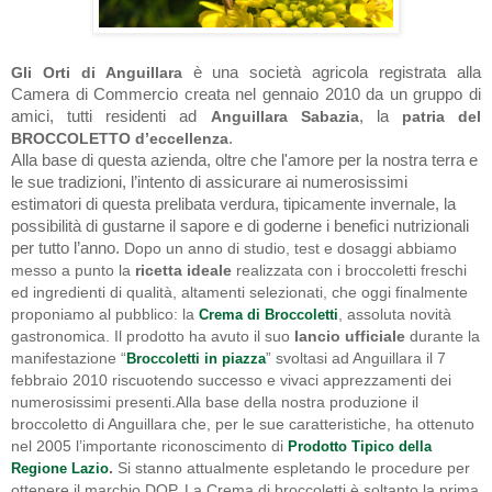
è una società agricola registrata alla
G
li Orti di Anguillara
Camera di Commercio creata nel gennaio 2010 da un gruppo di
amici, tutti residenti ad
, la
Anguillara Sabazia
patria del
.
BROCCOLETTO d’eccellenza
Alla base di questa azienda, oltre che l'amore per la nostra terra e
le sue tradizioni, l’intento di assicurare ai numerosissimi
estimatori di questa prelibata verdura, tipicamente invernale, la
possibilità di gustarne il sapore e di goderne i benefici nutrizionali
per tutto l’anno.
Dopo un anno di studio, test e dosaggi abbiamo
messo a punto la
ricetta ideale
realizzata con i broccoletti freschi
ed ingredienti di qualità, altamenti selezionati, che oggi finalmente
proponiamo al pubblico: la
, assoluta novità
Crema di Broccoletti
gastronomica. Il prodotto ha avuto il suo
lancio ufficiale
durante la
manifestazione “
” svoltasi ad Anguillara il 7
Broccoletti in piazza
febbraio 2010 riscuotendo successo e vivaci apprezzamenti dei
numerosissimi presenti.
Alla base della nostra produzione il
broccoletto di Anguillara che, per le sue caratteristiche, ha ottenuto
nel 2005 l’importante riconoscimento di
Prodotto Tipico della
.
Si stanno attualmente espletando le procedure per
Regione Lazio
ottenere il marchio DOP.
La Crema di broccoletti è soltanto la prima