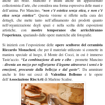
anche del bello. Mancino è infatti anche un appassionato
collezionista d’arte, che considera una forma espressiva delle mani e
dell’anima. Per Mancino,
“non c’è estetica senza etica, e non c’è
etica senza estetica”
. Questa visione si riflette nella cura dei
dettagli, che mette tanto nell’affinamento dei prodotti quanto
nell’organizzazione degli spazi e nella scelta delle esposizioni
mostre temporanee che arricchiranno
artistiche, con
l’esperienza
, spaziando dalle opere materiche alle fotografie.
opere scultoree del ceramista
Si inizierà con l’esposizione delle
Riccardo Monachesi
, che per il materiale utilizzato si connette in
maniera speciale al luogo, il Monte dei Cocci, in cui è immerso
Taste'accio.
“La combinazione di arte e cibo
- promette Mancino
-
diventa un mezzo per rafforzarne il legame attraverso i sensi e le
emozioni, procurate dalla bellezza e dal gusto”.
Da ammirare
Valentina Bellomo
anche le foto sui cocci di
e le opere
Associazione RiscArti
dell’
di Marlene Scalise.