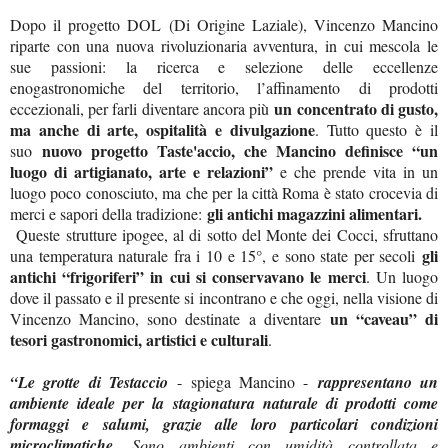
Dopo il progetto DOL (Di Origine Laziale), Vincenzo Mancino
riparte con una nuova rivoluzionaria avventura, in cui mescola le
sue passioni: la ricerca e selezione delle eccellenze
enogastronomiche del territorio, l’affinamento di prodotti
un concentrato di gusto,
eccezionali, per farli diventare ancora più
ma anche di arte, ospitalità e divulgazione
. Tutto questo è il
nuovo progetto Taste'accio, che Mancino definisce “un
suo
luogo di artigianato, arte e relazioni”
e che prende vita in un
luogo poco conosciuto, ma che per la città Roma è stato crocevia di
gli antichi magazzini alimentari.
merci e sapori della tradizione:
Queste strutture ipogee, al di sotto del Monte dei Cocci, sfruttano
gli
una temperatura naturale fra i 10 e 15°, e sono state per secoli
antichi “frigoriferi” in cui si conservavano le merci
. Un luogo
dove il passato e il presente si incontrano e che oggi, nella visione di
un “caveau” di
Vincenzo Mancino, sono destinate a diventare
tesori gastronomici, artistici e culturali
.
“Le grotte di Testaccio
- spiega Mancino -
rappresentano un
ambiente ideale per la stagionatura naturale di prodotti come
formaggi e salumi, grazie alle loro particolari condizioni
microclimatiche.
Sono ambienti con umidità controllata e