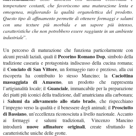
temperature costanti, che favoriscono una maturazione lenta e
omogenea, migliorando la qualità organolettica del prodotto.
Questo tipo di affinamento permette di ottenere formaggi e salumi
con una texture più morbida e un sapore più intenso,
caratteristiche che non potrebbero essere raggiunte in un ambiente
industriale
”.
Un percorso di maturazione che funziona particolarmente con
Pecorino Romano Dop
alcuni presidi laziali, quali il
, simbolo della
tradizione casearia e protagonista indiscusso della cucina romana;
Conciato di San Vittore
il
, un formaggio raro e prezioso, alla cui
Caciottina
riscoperta ha contribuito lo stesso Mancino; la
massaggiata di Amaseno
, un prodotto che rappresenta
Guanciale
l’artigianalità locale; il
, immancabile per la preparazione
dei piatti più iconici della tradizione, dall’amatriciana alla carbonara;
Salumi da allevamento allo stato brado
i
, che rispecchiano
Prosciutto
l’impegno verso la qualità e il benessere degli animali; il
di Bassiano
, un’eccellenza riconosciuta a livello nazionale. Accanto
ai formaggi e salumi tradizionali, Vincenzo Mancino
nuove affinature originali
introdurrà
, create sfruttando le
caratteristiche uniche delle grotte.