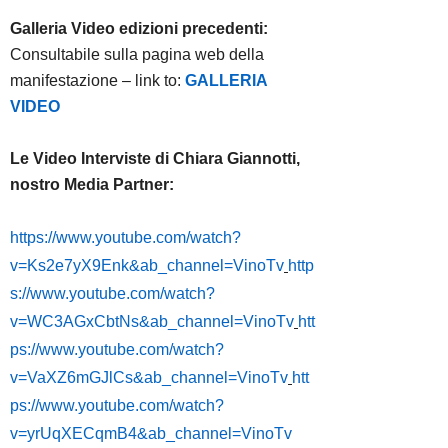
Galleria Video edizioni precedenti:
Consultabile sulla pagina web della
manifestazione – link to:
GALLERIA
VIDEO
Le Video Interviste di Chiara Giannotti,
nostro Media Partner:
https://www.youtube.com/watch?
v=Ks2e7yX9Enk&ab_channel=VinoTv
http
s://www.youtube.com/watch?
v=WC3AGxCbtNs&ab_channel=VinoTv
htt
ps://www.youtube.com/watch?
v=VaXZ6mGJlCs&ab_channel=VinoTv
htt
ps://www.youtube.com/watch?
v=yrUqXECqmB4&ab_channel=VinoTv