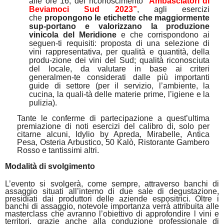
alle ore 16, del riconoscimento
“
Ambasciatori di
Beviamoci Sud 2023”
, agli esercizi
che
propongono le etichette che maggiormente
sup-portano e valorizzano la produzione
vinicola del Meridione
e che corrispondono ai
seguen-ti requisiti: proposta di una selezione di
vini rappresentativa, per qualità e quantità, della
produ-zione dei vini del Sud; qualità riconosciuta
del locale, da valutare in base ai criteri
generalmen-te considerati dalle più importanti
guide di settore (per il servizio, l’ambiente, la
cucina, la quali-tà delle materie prime, l’igiene e la
pulizia).
Tante le conferme di partecipazione a quest’ultima
premiazione di noti esercizi del calibro di, solo per
citarne alcuni, Idylio by Apreda, Mirabelle, Antica
Pesa, Osteria Arbustico, 50 Kalò, Ristorante Gambero
Rosso e tantissimi altri.
Modalità di svolgimento
L’evento si svolgerà, come sempre, attraverso banchi di
assaggio situati all’interno di due sale di degustazione,
presidiati dai produttori delle aziende espositrici. Oltre i
banchi di assaggio, notevole importanza verrà attribuita alle
masterclass che avranno l’obiettivo di approfondire l vini e
territori, grazie anche alla conduzione professionale di