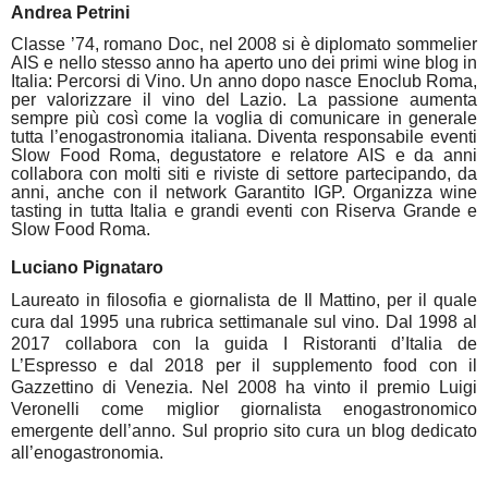
Andrea Petrini
Classe ’74, romano Doc, nel 2008 si è diplomato sommelier
AIS e nello stesso anno ha aperto uno dei primi wine blog in
Italia: Percorsi di Vino. Un anno dopo nasce Enoclub Roma,
per valorizzare il vino del Lazio. La passione aumenta
sempre più così come la voglia di comunicare in generale
tutta l’enogastronomia italiana. Diventa responsabile eventi
Slow Food Roma, degustatore e relatore AIS e da anni
collabora con molti siti e riviste di settore partecipando, da
anni, anche con il network Garantito IGP. Organizza wine
tasting in tutta Italia e grandi eventi con Riserva Grande e
Slow Food Roma.
Luciano Pignataro
Laureato in filosofia e giornalista de Il Mattino, per il quale
cura dal 1995 una rubrica
settimanale sul vino. Dal 1998 al
2017 collabora con la guida I Ristoranti d’Italia de
L’Espresso e dal 2018 per il supplemento food con il
Gazzettino di Venezia. Nel 2008 ha vinto il premio Luigi
Veronelli come miglior giornalista enogastronomico
emergente dell’anno. Sul proprio sito cura un blog dedicato
all’enogastronomia.