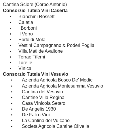
Cantina Sciore (Corbo Antonio)
Consorzio Tutela Vini Caserta
•
Bianchini Rossetti
•
Calatia
•
I Borboni
•
Il Verro
•
Porto di Mola
•
Vestini Campagnano & Poderi Foglia
•
Villa Matilde Avallone
•
Terrae Tiferni
•
Torelle
•
Vinica
Consorzio Tutela Vini Vesuvio
•
Azienda Agricola Bosco De’ Medici
•
Azienda Agricola Montesumma Vesuvio
•
Cantina del Vesuvio
•
Cantine Villa Regina
•
Casa Vinicola Setaro
•
De Angelis 1930
•
De Falco Vini
•
La Cantina del Vulcano
•
Società Agricola Cantine Olivella