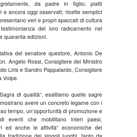
retamente, da padre in figlio; piatti
ri e ancora oggi osservati; ricette semplici
presentano veri e propri spaccati di cultura
 testimonianza del loro radicamento nel
e quaranta edizioni.
ziativa del senatore questore, Antonio De
l'on. Angelo Rossi, Consigliere del Ministro
Guido Liris e Sandro Pappalardo, Consigliere
a Volpe.
“Sagra di qualità”, esaltiamo quelle sagre
, dimostrano avere un concreto legame con i
tesso tempo, un’opportunità di promozione e
i eventi che mobilitano interi paesi,
ri ed anche le attività” economiche dei
la tradizione dei singoli luoghi, tanto da