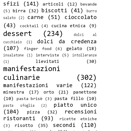
sfizi
(141)
articoli
(12)
bevande
biscotti
(41)
birra
(32)
(5)
burro
carne
(51)
cioccolato
salato
(2)
(43)
cucina etnica
(9)
cocktail
(4)
dessert
(234)
dolci al
dolci da credenza
cucchiaio
(1)
(107)
gelato
(18)
finger food
(6)
interviste
(5)
insalatone
(1)
intolleranze
lievitati
(30)
(1)
manifestazioni
culinarie
(302)
manifestazioni varie
(122)
minestra
(17)
orto
(21)
panettone
(10)
pasta fillo
(10)
pasta brisè
(3)
piatto unico
pasta sfoglia
(2)
(104)
recensioni
pizza
(32)
ristoranti
(93)
ricette etniche
secondi
(110)
risotto
(35)
(3)