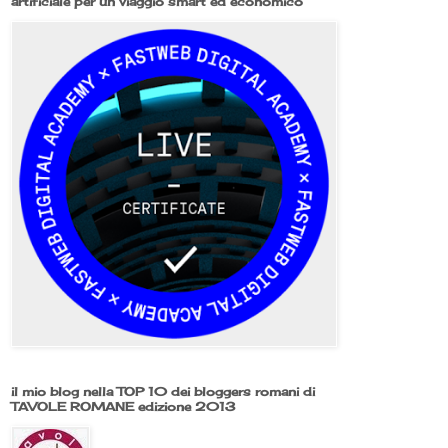
artificiale per un viaggio smart ed economico
il mio blog nella TOP 10 dei bloggers romani di
TAVOLE ROMANE edizione 2013