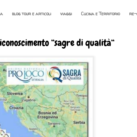
na
blog tour e articoli
viaggi
Cucina e Territorio
re-
iconoscimento “sagre di qualità“