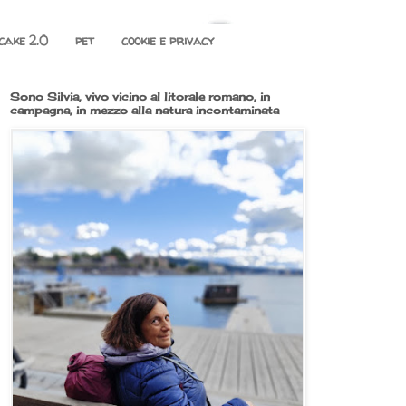
cake 2.0
pet
cookie e privacy
Sono Silvia, vivo vicino al litorale romano, in
campagna, in mezzo alla natura incontaminata