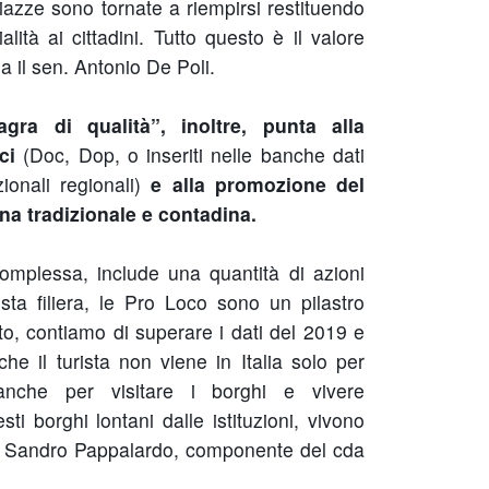
iazze sono tornate a riempirsi restituendo
lità ai cittadini. Tutto questo è il valore
a il sen. Antonio De Poli.
agra di qualità”, inoltre, punta alla
ci
(Doc, Dop, o inseriti nelle banche dati
zionali regionali)
e alla promozione del
cina tradizionale e contadina.
complessa, include una quantità di azioni
esta filiera, le Pro Loco sono un pilastro
ito, contiamo di superare i dati del 2019 e
he il turista non viene in Italia solo per
anche per visitare i borghi e vivere
i borghi lontani dalle istituzioni, vivono
a Sandro Pappalardo, componente del cda