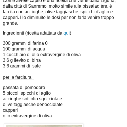
Come avrete capito è una ricetta che viene dalla Liguria,
dalla città di Sanremo, molto simile alla pissaladière, è
farcita con acciughe, olive taggiasche, spicchi d'aglio e
capperi. Ho diminuito le dosi per non farla venire troppo
grande.
Ingredienti
(ricetta adattata da
qui
)
300 grammi di farina 0
100 grammi di acqua
1 cucchiaio di olio extravergine di oliva
3,6 g lievito di birra
3,6 grammi di sale
per la farcitura:
passata di pomodoro
5 piccoli spicchi di aglio
acciughe sott’olio sgocciolate
olive taggiasche denocciolate
capperi
olio extravergine di oliva