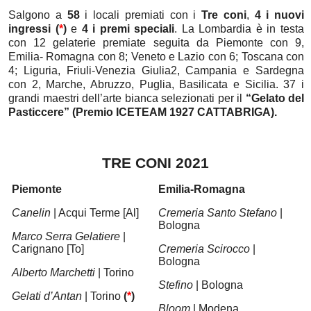
Salgono a
58
i locali premiati con i
Tre coni
,
4 i nuovi
ingressi
(
*
)
e
4 i premi speciali
. La Lombardia è in testa
con 12 gelaterie premiate seguita da Piemonte con 9,
Emilia- Romagna con 8; Veneto e Lazio con 6; Toscana con
4; Liguria, Friuli-Venezia Giulia2, Campania e Sardegna
con 2, Marche, Abruzzo, Puglia, Basilicata e Sicilia. 37 i
grandi maestri dell’arte bianca selezionati per il
“Gelato del
Pasticcere” (Premio ICETEAM 1927 CATTABRIGA).
TRE CONI 2021
Piemonte
Emilia-Romagna
Canelin
| Acqui Terme [Al]
Cremeria Santo Stefano
|
Bologna
Marco Serra Gelatiere
|
Carignano [To]
Cremeria Scirocco
|
Bologna
Alberto Marchetti
| Torino
Stefino
|
Bologna
Gelati d’Antan
| Torino
(
*
)
Bloom
| Modena