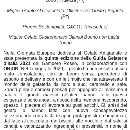
cubo | Fidenza [Pr]
Miglior Gelato Al Cioccolato: Officine Del Gusto | Pignola
[Pz]
Premio Sostenibilità: G&CO | Tricase [Le]
Miglior Gelato Gastronomico Ottimo! Buono non basta |
Torino
Nella Giornata Europea dedicata al Gelato Artigianale è
stata presentata la
quinta
edizione
della
Guida Gelaterie
d’Italia 2021
del Gambero Rosso, in collaborazione con
ORION
. Nel famigerato 2020, il gelato ha ben assolto al suo
ruolo consolatorio, con un boom senza precedenti di
asporto e delivery e con un leit motiv che ha attraversato il
mondo della gelateria da nord a sud: caramello e sale.
Sapori pieni e corposi pensati per appagare al massimo il
palato. I grandi maestri gelatieri hanno colto questa
esigenza e sono andati a ritroso nella memoria riscoprendo,
spesso, il piacere di lavorare su gusti antichi. Gli artisti del
gelato lo hanno fatto con nuova consapevolezza
selezionando con abilità i sapori protagonisti e comprimari,
dal latte al cioccolato, dai biscotti alle nocciole, dal sale ai
canditi, e valorizzando ingredienti di prossimità in nome di