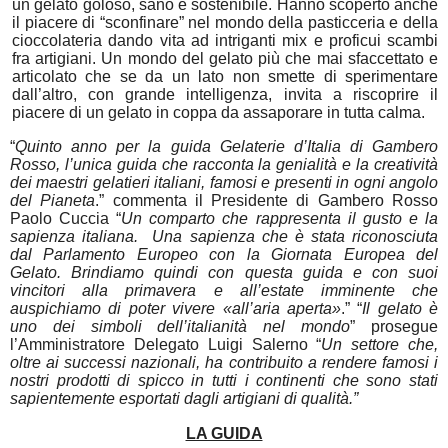
un gelato goloso, sano e sostenibile. Hanno scoperto anche
il piacere di “sconfinare” nel mondo della pasticceria e della
cioccolateria dando vita ad intriganti mix e proficui scambi
fra artigiani. Un mondo del gelato più che mai sfaccettato e
articolato che se da un lato non smette di sperimentare
dall’altro, con grande intelligenza, invita a riscoprire il
piacere di un gelato in coppa da assaporare in tutta calma.
“
Quinto anno per la guida Gelaterie d’Italia di Gambero
Rosso, l’unica guida che racconta la genialità e la creatività
dei maestri gelatieri italiani, famosi e presenti in ogni angolo
del Pianeta
.” commenta il Presidente di Gambero Rosso
Paolo Cuccia “
Un comparto che rappresenta il gusto e la
sapienza italiana. Una sapienza che è stata riconosciuta
dal Parlamento Europeo con la Giornata Europea del
Gelato. Brindiamo quindi con questa guida e con suoi
vincitori alla primavera e all’estate imminente che
auspichiamo di poter vivere «all’aria aperta»
.” “
Il gelato è
uno dei simboli dell’italianità nel mondo
” prosegue
l’Amministratore Delegato Luigi Salerno “
Un settore che,
oltre ai successi nazionali, ha contribuito a rendere famosi i
nostri prodotti di spicco in tutti i continenti che sono stati
sapientemente esportati dagli artigiani di qualità.”
LA GUIDA