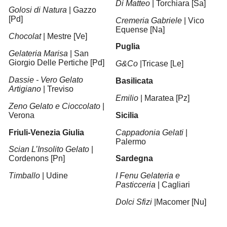
Di
Matteo
| Torchiara [Sa]
Golosi di Natura
| Gazzo
[Pd]
Cremeria Gabriele
| Vico
Equense [Na]
Chocolat
| Mestre [Ve]
Puglia
Gelateria Marisa
| San
Giorgio Delle Pertiche [Pd]
G&Co
|Tricase [Le]
Dassie - Vero Gelato
Basilicata
Artigiano
| Treviso
Emilio
| Maratea [Pz]
Zeno Gelato e Cioccolato
|
Verona
Sicilia
Friuli-Venezia Giulia
Cappadonia Gelati
|
Palermo
Scian L’Insolito Gelato
|
Cordenons [Pn]
Sardegna
Timballo
| Udine
I Fenu Gelateria e
Pasticceria
| Cagliari
Dolci Sfizi
|Macomer [Nu]