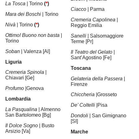
La Tosca
| Torino
(
*
)
Ciacco
| Parma
Mara dei Boschi
| Torino
Cremeria Capolinea
|
Nivà
| Torino
(
*
)
Reggio Emilia
Ottimo! Buono non basta
|
Sanelli
| Salsomaggiore
Torino
Terme [Pr]
Soban
|
Valenza [Al]
Il Teatro del Gelato
|
Sant’Agostino [Fe]
Liguria
Toscana
Cremeria Spinola
|
Chiavari [Ge]
Gelateria
della
Passera
|
Firenze
Profumo
|Genova
Chiccheria
|Grosseto
Lombardia
De’ Coltelli
|Pisa
La Pasqualina
| Almenno
San Bartolomeo [Bg]
Dondoli
| San Gimignano
[SI]
Il Dolce Sogno
| Busto
Arsizio [Va]
Marche