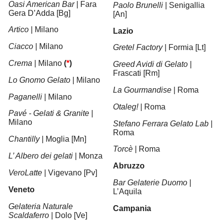
Oasi American Bar
| Fara
Paolo Brunelli
| Senigallia
Gera D’Adda [Bg]
[An]
Artico
| Milano
Lazio
Ciacco
| Milano
Gretel Factory
| Formia [Lt]
Crema
| Milano
(
*
)
Greed Avidi di Gelato
|
Frascati [Rm]
Lo Gnomo Gelato
| Milano
La Gourmandise
| Roma
Paganelli
| Milano
Otaleg!
| Roma
Pavé - Gelati & Granite
|
Milano
Stefano Ferrara Gelato Lab
|
Roma
Chantilly
| Moglia [Mn]
Torcè
| Roma
L’ Albero dei gelati
| Monza
Abruzzo
VeroLatte
| Vigevano [Pv]
Bar Gelaterie Duomo
|
Veneto
L’Aquila
Gelateria Naturale
Campania
Scaldaferro
| Dolo [Ve]