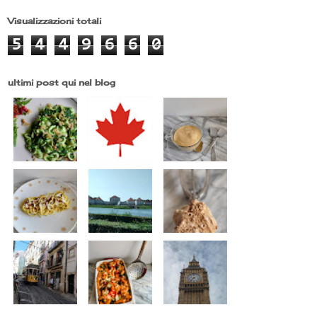
Visualizzazioni totali
5
4
4
9
6
6
0
ultimi post qui nel blog