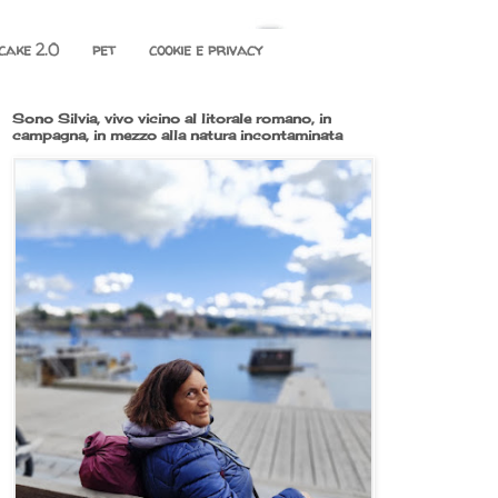
cake 2.0
pet
cookie e privacy
Sono Silvia, vivo vicino al litorale romano, in
campagna, in mezzo alla natura incontaminata