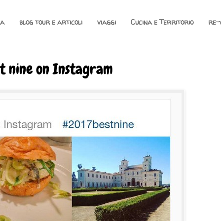
na
blog tour e articoli
viaggi
Cucina e Territorio
re-
t nine on Instagram