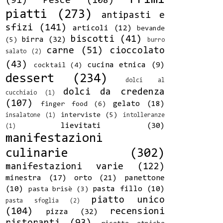
(91)
Pesce
(108)
piatti
(273)
antipasti e
sfizi
(141)
articoli
(12)
bevande
biscotti
(41)
birra
(32)
(5)
burro
carne
(51)
cioccolato
salato
(2)
(43)
cucina etnica
(9)
cocktail
(4)
dessert
(234)
dolci al
dolci da credenza
cucchiaio
(1)
(107)
gelato
(18)
finger food
(6)
interviste
(5)
insalatone
(1)
intolleranze
lievitati
(30)
(1)
manifestazioni
culinarie
(302)
manifestazioni varie
(122)
minestra
(17)
orto
(21)
panettone
(10)
pasta fillo
(10)
pasta brisè
(3)
piatto unico
pasta sfoglia
(2)
(104)
recensioni
pizza
(32)