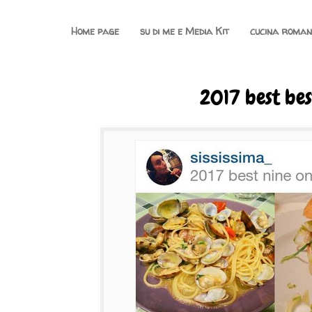
Home page
su di me e Media Kit
cucina roma
2017 best bes