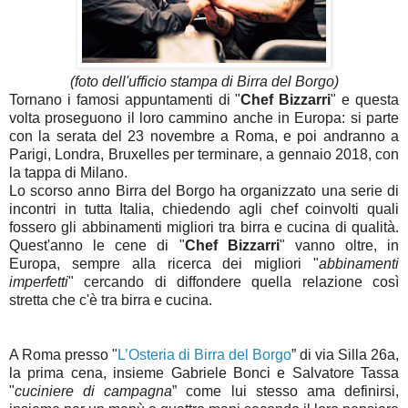
(foto dell'ufficio stampa di Birra del Borgo)
Tornano i famosi appuntamenti di "
Chef Bizzarri
" e questa
volta proseguono il loro cammino anche in Europa: si parte
con la serata del 23 novembre a Roma, e poi andranno a
Parigi, Londra, Bruxelles per terminare, a gennaio 2018, con
la tappa di Milano.
Lo scorso anno Birra del Borgo ha organizzato una serie di
incontri in tutta Italia, chiedendo agli chef coinvolti quali
fossero gli abbinamenti migliori tra birra e cucina di qualità.
Quest'anno le cene di "
Chef Bizzarri
" vanno oltre, in
Europa, sempre alla ricerca dei migliori "
abbinamenti
imperfetti
" cercando di diffondere quella relazione così
stretta che c'è tra birra e cucina.
A Roma presso "
L’Osteria di Birra del Borgo
” di via Silla 26a,
la prima cena, insieme Gabriele Bonci e Salvatore Tassa
"
cuciniere di campagna
” come lui stesso ama definirsi,