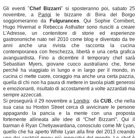
Gli eventi "
Chef Bizzarri
" si sposteranno poi, sabato 25
novembre, a
Parigi
le bizzarre di Birra del Borgo
soggiorneranno da
Fulgurances
. Qui Sophie Cornibert,
Hugo Hivernat e Rebecca Asthalter sono riusciti a creare
L’Adresse, un contenitore di storie ed esperienze
gastronomiche nato nel 2010 come blog e diventato da tre
anni anche una rivista che racconta la cucina
contemporanea con freschezza, libertà e una certa grafica
avanguardista. Fino a dicembre il temporary chef sarà
Sebastian Myers, giovane cuoco australiano che, forse
perché ha viaggiato in lungo e in largo per il mondo, in
cucina ci mette cuore, coraggio ma anche una certa pazzia,
quella di chi non ha paura di mettere in tavola piatti generosi
e emozionanti, risultato di accostamenti a volte azzardati ma
sempre azzeccati.
Si proseguirà il 29 novembre a
Londra
: da
CUB
, che nella
sua casa su Hoxton Street cerca di avvicinare le persone
appagando la pancia e la mente con una proposta
fortemente allineata alle idee di “Chef Bizzarri”. Qui il
barman è Ryan Chetiyawardana, conosciuto come Mr Lyan,
quello che ha aperto White Lyan alla fine del 2013 creando
uno dei cocktail menu più innovativi del mondo. Lo chef è