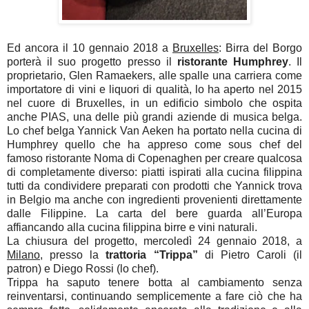
Ed ancora il 10 gennaio 2018 a
Bruxelles
: Birra del Borgo
porterà il suo progetto presso il
ristorante Humphrey
. Il
proprietario, Glen Ramaekers, alle spalle una carriera come
importatore di vini e liquori di qualità, lo ha aperto nel 2015
nel cuore di Bruxelles, in un edificio simbolo che ospita
anche PIAS, una delle più grandi aziende di musica belga.
Lo chef belga Yannick Van Aeken ha portato nella cucina di
Humphrey quello che ha appreso come sous chef del
famoso ristorante Noma di Copenaghen per creare qualcosa
di completamente diverso: piatti ispirati alla cucina filippina
tutti da condividere preparati con prodotti che Yannick trova
in Belgio ma anche con ingredienti provenienti direttamente
dalle Filippine. La carta del bere guarda all’Europa
affiancando alla cucina filippina birre e vini naturali.
La chiusura del progetto, mercoledì 24 gennaio 2018, a
Milano
, presso la
trattoria “Trippa”
di Pietro Caroli (il
patron) e Diego Rossi (lo chef).
Trippa ha saputo tenere botta al cambiamento senza
reinventarsi, continuando semplicemente a fare ciò che ha