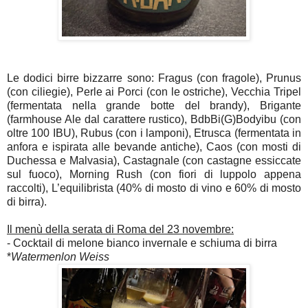
Le dodici birre bizzarre sono: Fragus (con fragole), Prunus
(con ciliegie), Perle ai Porci (con le ostriche), Vecchia Tripel
(fermentata nella grande botte del brandy), Brigante
(farmhouse Ale dal carattere rustico), BdbBi(G)Bodyibu (con
oltre 100 IBU), Rubus (con i lamponi), Etrusca (fermentata in
anfora e ispirata alle bevande antiche), Caos (con mosti di
Duchessa e Malvasia), Castagnale (con castagne essiccate
sul fuoco), Morning Rush (con fiori di luppolo appena
raccolti), L’equilibrista (40% di mosto di vino e 60% di mosto
di birra).
Il menù della serata di Roma del 23 novembre:
- Cocktail di melone bianco invernale e schiuma di birra
*
Watermenlon Weiss