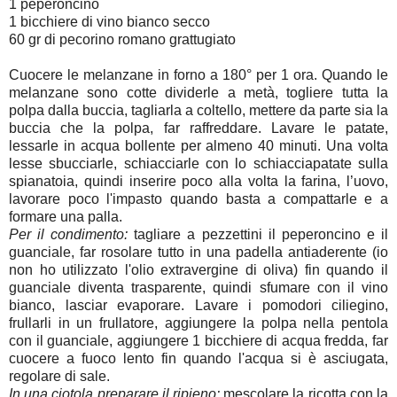
1 peperoncino
1 bicchiere di vino bianco secco
60 gr di pecorino romano grattugiato
Cuocere le melanzane in forno a 180° per 1 ora. Quando le
melanzane sono cotte dividerle a metà, togliere tutta la
polpa dalla buccia, tagliarla a coltello, mettere da parte sia la
buccia che la polpa, far raffreddare. Lavare le patate,
lessarle in acqua bollente per almeno 40 minuti. Una volta
lesse sbucciarle, schiacciarle con lo schiacciapatate sulla
spianatoia, quindi inserire poco alla volta la farina, l’uovo,
lavorare poco l'impasto quando basta a compattarle e a
formare una palla.
Per il condimento:
tagliare a pezzettini il peperoncino e il
guanciale, far rosolare tutto in una padella antiaderente (io
non ho utilizzato l'olio extravergine di oliva) fin quando il
guanciale diventa trasparente, quindi sfumare con il vino
bianco, lasciar evaporare. Lavare i pomodori ciliegino,
frullarli in un frullatore, aggiungere la polpa nella pentola
con il guanciale, aggiungere 1 bicchiere di acqua fredda, far
cuocere a fuoco lento fin quando l'acqua si è asciugata,
regolare di sale.
In una ciotola preparare il ripieno:
mescolare la ricotta con la