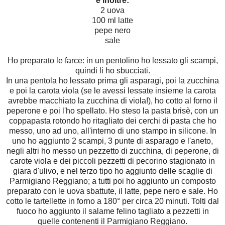
e inoltre:
2 uova
100 ml latte
pepe nero
sale
Ho preparato le farce: in un pentolino ho lessato gli scampi,
quindi li ho sbucciati.
In una pentola ho lessato prima gli asparagi, poi la zucchina
e poi la carota viola (se le avessi lessate insieme la carota
avrebbe macchiato la zucchina di viola!), ho cotto al forno il
peperone e poi l'ho spellato. Ho steso la pasta brisè, con un
coppapasta rotondo ho ritagliato dei cerchi di pasta che ho
messo, uno ad uno, all'interno di uno stampo in silicone. In
uno ho aggiunto 2 scampi, 3 punte di asparago e l'aneto,
negli altri ho messo un pezzetto di zucchina, di peperone, di
carote viola e dei piccoli pezzetti di pecorino stagionato in
giara d'ulivo, e nel terzo tipo ho aggiunto delle scaglie di
Parmigiano Reggiano; a tutti poi ho aggiunto un composto
preparato con le uova sbattute, il latte, pepe nero e sale. Ho
cotto le tartellette in forno a 180° per circa 20 minuti. Tolti dal
fuoco ho aggiunto il salame felino tagliato a pezzetti in
quelle contenenti il Parmigiano Reggiano.