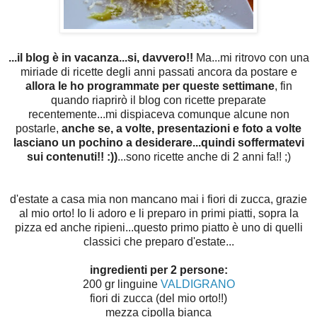
...il blog è in vacanza...si, davvero!!
Ma...mi ritrovo con una
miriade di ricette degli anni passati ancora da postare e
allora le ho programmate per queste settimane
, fin
quando riaprirò il blog con ricette preparate
recentemente...mi dispiaceva comunque alcune non
postarle,
anche se, a volte, presentazioni e foto a volte
lasciano un pochino a desiderare...quindi soffermatevi
sui contenuti!! :))
...sono ricette anche di 2 anni fa!! ;)
d'estate a casa mia non mancano mai i fiori di zucca, grazie
al mio orto! Io li adoro e li preparo in primi piatti, sopra la
pizza ed anche ripieni...questo primo piatto è uno di quelli
classici che preparo d'estate...
ingredienti per 2 persone:
200 gr linguine
VALDIGRANO
fiori di zucca (del mio orto!!)
mezza cipolla bianca