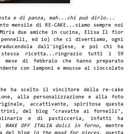
esta e di panza, mah...chi può dirlo...
nto mensile di RE-CAKE...siamo sempre noi
 Miria
due amiche in cucina
, Elisa
Il fior
 pennelli
, ed io) che ci divertiamo, ogni
raducendola dall'inglese, e poi chi ha
 stessa ricetta...ringrazio tutti i 59
l mese di febbraio che hanno preparato
ndente con lamponi e mousse al cioccolato
che ha scelto il vincitore della re-cake
ione, alla personalizzazione e alla foto
iginale, accattivante, spiritosa questa
atrini
, del blog "
cravatte ai fornelli
",
ulinario e di pasticceria, infatti ha
i
BAKE OFF ITALIA dolci in forno
, mentre
na del blog
in the mood for pieces
, questa