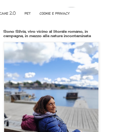
cake 2.0
pet
cookie e privacy
Sono Silvia, vivo vicino al litorale romano, in
campagna, in mezzo alla natura incontaminata