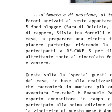
...d'impeto e di passione, di t
Eccoci arrivati al sesto appuntame
5 food blogger (Sara di
Dolcizie
,
di cappero
, Silvia
tra fornelli e
mese, a preparare una ricetta t
piacere partecipa rifacendo la
partecipanti a RE-CAKE 5 per i
altrettante torte al cioccolato fo
e zenzero.
Questa volta la "special guest" 
del mese, in base alla realizzaz
che racconterà in maniera più or
avventura "re-cake" è
Emanuele P
esperto conoscitore in campo c
partecipato alla prima edizione d
la vincitrice di questo mese è An