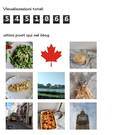
Visualizzazioni totali
5
4
5
1
0
6
6
ultimi post qui nel blog