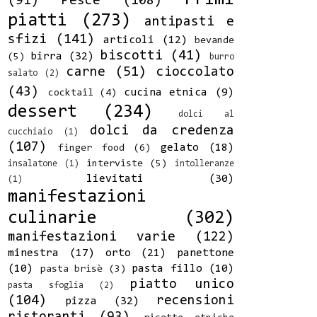
(91)
Pesce
(108)
piatti
(273)
antipasti e
sfizi
(141)
articoli
(12)
bevande
biscotti
(41)
birra
(32)
(5)
burro
carne
(51)
cioccolato
salato
(2)
(43)
cucina etnica
(9)
cocktail
(4)
dessert
(234)
dolci al
dolci da credenza
cucchiaio
(1)
(107)
gelato
(18)
finger food
(6)
interviste
(5)
insalatone
(1)
intolleranze
lievitati
(30)
(1)
manifestazioni
culinarie
(302)
manifestazioni varie
(122)
minestra
(17)
orto
(21)
panettone
(10)
pasta fillo
(10)
pasta brisè
(3)
piatto unico
pasta sfoglia
(2)
(104)
recensioni
pizza
(32)