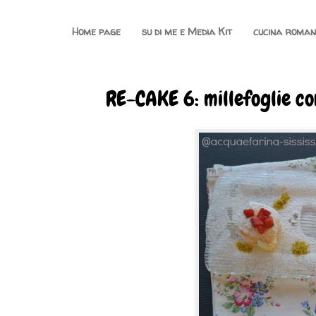
Home page
su di me e Media Kit
cucina roma
RE-CAKE 6: millefoglie co