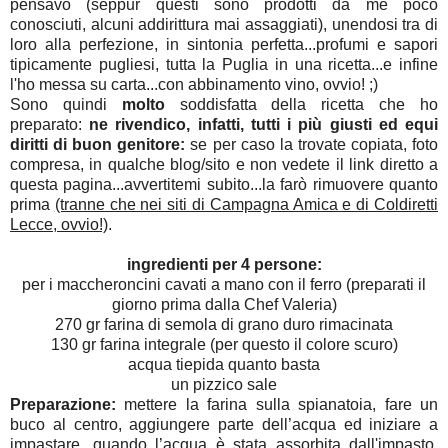
pensavo (seppur questi sono prodotti da me poco
conosciuti, alcuni addirittura mai assaggiati), unendosi tra di
loro alla perfezione, in sintonia perfetta...profumi e sapori
tipicamente pugliesi, tutta la Puglia in una ricetta...e infine
l'ho messa su carta...con abbinamento vino, ovvio! ;)
Sono quindi
molto
soddisfatta della ricetta che ho
preparato:
ne rivendico, infatti, tutti i più giusti ed equi
diritti di buon genitore:
se per caso la trovate copiata, foto
compresa, in qualche blog/sito e non vedete il link diretto a
questa pagina...avvertitemi subito...la farò rimuovere quanto
prima
(tranne che nei siti di Campagna Amica e di Coldiretti
Lecce, ovvio!)
.
ingredienti per 4 persone:
per i maccheroncini cavati a mano con il ferro (preparati il
giorno prima dalla Chef Valeria)
270 gr farina di semola di grano duro rimacinata
130 gr farina integrale (per questo il colore scuro)
acqua tiepida quanto basta
un pizzico sale
Preparazione:
mettere la farina sulla spianatoia, fare un
buco al centro, aggiungere parte dell’acqua ed iniziare a
impastare, quando l’acqua è stata assorbita dall'impasto,