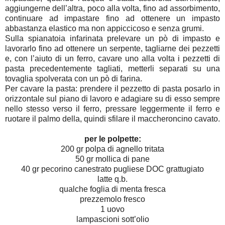
aggiungerne dell’altra, poco alla volta, fino ad assorbimento,
continuare ad impastare fino ad ottenere un impasto
abbastanza elastico ma non appiccicoso e senza grumi.
Sulla spianatoia infarinata prelevare un pò di impasto e
lavorarlo fino ad ottenere un serpente, tagliarne dei pezzetti
e, con l’aiuto di un ferro, cavare uno alla volta i pezzetti di
pasta precedentemente tagliati, metterli separati su una
tovaglia spolverata con un pò di farina.
Per cavare la pasta: prendere il pezzetto di pasta posarlo in
orizzontale sul piano di lavoro e adagiare su di esso sempre
nello stesso verso il ferro, pressare leggermente il ferro e
ruotare il palmo della, quindi sfilare il maccheroncino cavato.
per le polpette:
200 gr polpa di agnello tritata
50 gr mollica di pane
40 gr pecorino canestrato pugliese DOC grattugiato
latte q.b.
qualche foglia di menta fresca
prezzemolo fresco
1 uovo
lampascioni sott’olio