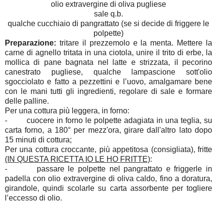
olio extravergine di oliva pugliese
sale q.b.
qualche cucchiaio di pangrattato (se si decide di friggere le
polpette)
Preparazione:
tritare il prezzemolo e la menta. Mettere la
carne di agnello tritata in una ciotola, unire il trito di erbe, la
mollica di pane bagnata nel latte e strizzata, il pecorino
canestrato pugliese, qualche lampascione sott'olio
sgocciolato e fatto a pezzettini e l’uovo, amalgamare bene
con le mani tutti gli ingredienti, regolare di sale e formare
delle palline.
Per una cottura più leggera, in forno:
- cuocere in forno le polpette adagiata in una teglia, su
carta forno, a 180° per mezz'ora, girare dall'altro lato dopo
15 minuti di cottura;
Per una cottura croccante, più appetitosa (consigliata), fritte
(IN QUESTA RICETTA IO LE HO FRITTE)
:
- passare le polpette nel pangrattato e friggerle in
padella con olio extravergine di oliva caldo, fino a doratura,
girandole, quindi scolarle su carta assorbente per togliere
l’eccesso di olio.