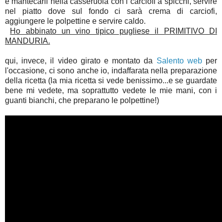
e mantecarli nella casseruola con i carciofi a spicchi, servire
nel piatto dove sul fondo ci sarà crema di carciofi,
aggiungere le polpettine e servire caldo.
Ho abbinato un vino tipico pugliese il PRIMITIVO DI
MANDURIA.
qui, invece, il video girato e montato da
Salento web
per
l'occasione, ci sono anche io, indaffarata nella preparazione
della ricetta (la mia ricetta si vede benissimo...e se guardate
bene mi vedete, ma soprattutto vedete le mie mani, con i
guanti bianchi, che preparano le polpettine!)