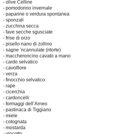
- olive Celline
- pomodorino invernale
- paparine o verdura spontanea
- sponzali
- zucchina secca
- fave secche sgusciate
- frise di orzo
- pisello nano di zollino
- sagne 'ncannulate (ritorte)
- maccheroncino cavato a mano
- cardo selvatico
- cavolfiore
- verza
- finocchio selvatico
- rape
- cicerchia
- cardoncelli
- formaggi dell’Arneo
- pastinaca di Tiggiano
- miele
- cotognata
- mostarda
- vincotto