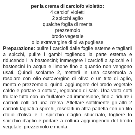
per la crema di carciofo violetto:
4 carciofi violetti
2 spicchi aglio
qualche foglia di menta
prezzemolo
brodo vegetale
olio extravergine di oliva pugliese
Preparazione:
pulire i carciofi dalle foglie esterne e tagliarli
a spicchi, pulire i gambi togliendo la parte esterna e
riducendoli a bastoncini; immergere i carciofi a spicchi e i
bastoncini in acqua e limone fino a quando non vengono
usati. Quindi scolarne 2, metterli in una casseruola a
rosolare con olio extravergine di oliva e un trito di aglio,
menta e prezzemolo, quindi aggiungere del brodo vegetale
caldo e portare a cottura, regolando di sale. Una volta cotti
frullare tutto con un frullatore ad immersione, fino a ridurre i
carciofi cotti ad una crema. Affettare sottilmente gli altri 2
carciofi tagliati a spicchi, rosolarli in altra padella con un filo
d'olio d'oliva e 1 spicchio d'aglio sbucciato, togliere lo
spicchio d'aglio e portare a cottura aggiungendo del brodo
vegetale, prezzemolo e menta.