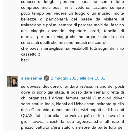
conoscere luoghi, persone, paesi...si con i tutto
compreso molti posti nn si vedono, lasciano sempre
poco tempo per vedere un luogo o un museo, molte
bellezze o particolarità del paese da visitare si
tralasciano e poi mi sembra di perdere molti del fascino
del viaggio dovendo rispettare orari, tabella di
marcia...per ora i viaggi che ho organizzato da sola
sono stati quelli che mi sono rimasti nel cuore!
che paesi meravigliosi hai visitato!!! tutti sogni del mio
cassetto :)
baciiii
sississima
2 maggio 2013 alle ore 15:31
se dovessi decidere di andare in Asia, in uno dei posti
dove io sono già stata, ti posso dare l'email diretta di
chi organizza i driver, famme sapè! (i migliori driver
sono stati in India, Nepal ed Uzbekistan, soltanto quello
della Giordania, nonostante i servizi pagati ce li ha dati
QUASI tutti, poi alla fine voleva più soldi...diceva che
glieli aveva chiesti la sua agenzia...che all'inizio il
prezzo pattuito c'era stato un errore da parte loro per