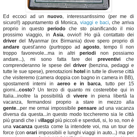
Ed eccoci ad un
nuovo
, interessantissimo (per me di
sicuro!!) appuntamento di Monica,
viaggi e baci
, che arriva
proprio in questo
periodo
che sto pianificando il mio
prossimo viaggio, in
Asia
, ovvio!! Ho già contattato dei
driver
del Myanmar (ex Birmania) dove spero proprio di
andare
quest'anno (purtroppo ad
agosto
, tempo lì non
troppo favorevole...ma in altri
periodi
non possiamo
andare...), mi sono fatta fare dei
preventivi
che
comprenderanno le spese del
driver
(benzina, pedaggi e
tutte le sue spese), prenotazioni
hotel
in tutte le diverse città
che visiteremo (camera doppia con bagno in camera in BB),
spostamenti interni in
aereo e in barca
, tutto per 15
giorni...
costo
? Un terzo di quanto mi costerebbe qui in
Italia...inoltre la possibilità di
vivere
in piena libertà la
vacanza, fermandosi proprio a stare in mezzo alla
gente
...per me ormai impossibile
pensare
ad una vacanza
diversa da questa...in questo modo toccheremo sia le città
più grandi che i v
illaggi
più piccoli e sperduti, si, lo so, non è
una
vacanza
questa come la intendete voi, ma un tour de
force (con
orari
impossibili e lunghi viaggi in auto...) ma per