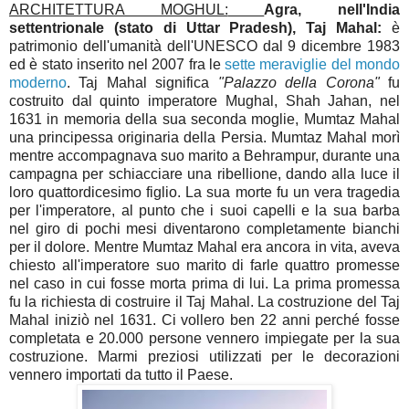
ARCHITETTURA MOGHUL:
Agra, nell'India
settentrionale (stato di Uttar Pradesh),
Taj Mahal:
è
patrimonio dell'umanità dell'UNESCO dal 9 dicembre 1983
ed è stato inserito nel 2007 fra le
sette meraviglie del mondo
moderno
. Taj Mahal significa
"Palazzo della Corona"
fu
costruito dal quinto imperatore Mughal, Shah Jahan, nel
1631 in memoria della sua seconda moglie, Mumtaz Mahal
una principessa originaria della Persia. Mumtaz Mahal morì
mentre accompagnava suo marito a Behrampur, durante una
campagna per schiacciare una ribellione, dando alla luce il
loro quattordicesimo figlio. La sua morte fu un vera tragedia
per l'imperatore, al punto che i suoi capelli e la sua barba
nel giro di pochi mesi diventarono completamente bianchi
per il dolore. Mentre Mumtaz Mahal era ancora in vita, aveva
chiesto all'imperatore suo marito di farle quattro promesse
nel caso in cui fosse morta prima di lui. La prima promessa
fu la richiesta di costruire il Taj Mahal. La costruzione del Taj
Mahal iniziò nel 1631. Ci vollero ben 22 anni perché fosse
completata e 20.000 persone vennero impiegate per la sua
costruzione. Marmi preziosi utilizzati per le decorazioni
vennero importati da tutto il Paese.