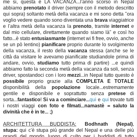
me si, questa è LA VACANZA...l'anno scorso in Nepal
abbiamo
prenotato
il driver (sempre con il metodo descritto
qui sopra) soltanto metà della vacanza e mi sono detta "ora
voglio vedere quando sono diventata una
brava
viaggiatrice
e l'altra metà della vacanza la
prenoto
, tramite
internet
e
dal mio cellulare, direttamente quando siamo là" e così ho
fatto...è stato
entusiasmante
(internet wi fi free, ovvio, anche
se un pò lentino)
pianificare
proprio durante lo svolgimento
della vacanza, il resto della
vacanza
stessa (anche se le
città da visitare le avevamo pianificate studiandole prima di
andare, ovvio,
studiamo
tutto prima di partire) ...e quindi
abbiamo fatto la seconda metà della vacanza da soli, senza
driver, spostandoci con i loro
mezzi
...in Nepal tutto questo è
possibile
proprio grazie alla
COMPLETA E TOTALE
disponibilità della
popolazione
locale...estremamente
gentile e disponibile e soprattutto senza
pretese
di
sorta...
fantastico
!
Si va a cominciare...
qui
e
qui
trovate tutti
i nostri viaggi
con foto e filmati...namastè = saluto la
divinità che è in te... ;)
ARCHITETTURA BUDDISTA:
Bodhnath (Nepal)
,
stupa:
qui c'è stupa più grande del Nepal e una delle più
grandi del mondo...luogo di culto per i buddisti di tutto