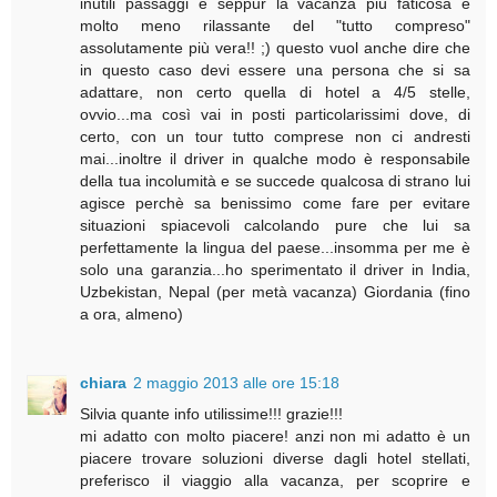
inutili passaggi e seppur la vacanza più faticosa e
molto meno rilassante del "tutto compreso"
assolutamente più vera!! ;) questo vuol anche dire che
in questo caso devi essere una persona che si sa
adattare, non certo quella di hotel a 4/5 stelle,
ovvio...ma così vai in posti particolarissimi dove, di
certo, con un tour tutto comprese non ci andresti
mai...inoltre il driver in qualche modo è responsabile
della tua incolumità e se succede qualcosa di strano lui
agisce perchè sa benissimo come fare per evitare
situazioni spiacevoli calcolando pure che lui sa
perfettamente la lingua del paese...insomma per me è
solo una garanzia...ho sperimentato il driver in India,
Uzbekistan, Nepal (per metà vacanza) Giordania (fino
a ora, almeno)
chiara
2 maggio 2013 alle ore 15:18
Silvia quante info utilissime!!! grazie!!!
mi adatto con molto piacere! anzi non mi adatto è un
piacere trovare soluzioni diverse dagli hotel stellati,
preferisco il viaggio alla vacanza, per scoprire e