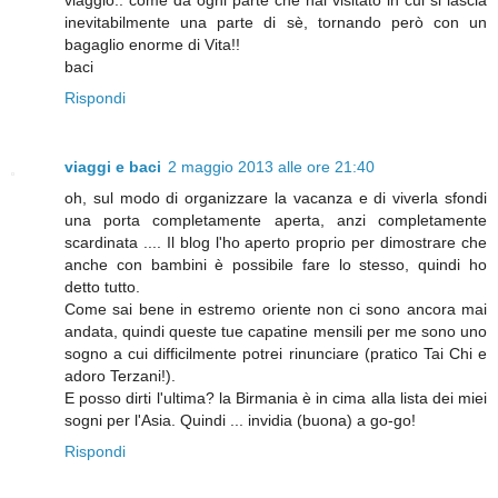
viaggio.. come da ogni parte che hai visitato in cui si lascia
inevitabilmente una parte di sè, tornando però con un
bagaglio enorme di Vita!!
baci
Rispondi
viaggi e baci
2 maggio 2013 alle ore 21:40
oh, sul modo di organizzare la vacanza e di viverla sfondi
una porta completamente aperta, anzi completamente
scardinata .... Il blog l'ho aperto proprio per dimostrare che
anche con bambini è possibile fare lo stesso, quindi ho
detto tutto.
Come sai bene in estremo oriente non ci sono ancora mai
andata, quindi queste tue capatine mensili per me sono uno
sogno a cui difficilmente potrei rinunciare (pratico Tai Chi e
adoro Terzani!).
E posso dirti l'ultima? la Birmania è in cima alla lista dei miei
sogni per l'Asia. Quindi ... invidia (buona) a go-go!
Rispondi