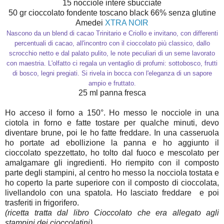
15 nocciole intere sbucciate
50 gr cioccolato fondente toscano black 66% senza glutine
Amedei
XTRA NOIR
Nascono da un blend di cacao Trinitario e Criollo e invitano, con differenti
percentuali di cacao, all'incontro con il cioccolato più classico, dallo
scrocchio netto e dal palato pulito, le note peculiari di un seme lavorato
con maestria.
L'olfatto ci regala un ventaglio di profumi: sottobosco, frutti
di bosco, legni pregiati. Si rivela in bocca con l'eleganza di un sapore
ampio e fruttato.
25 ml panna fresca
Ho acceso il forno a 150°. Ho messo le nocciole in una
ciotola in forno e fatte tostare per qualche minuti, devo
diventare brune, poi le ho fatte freddare. In una casseruola
ho portate ad ebollizione la panna e ho aggiunto il
cioccolato spezzettato, ho tolto dal fuoco e mescolato per
amalgamare gli ingredienti. Ho riempito con il composto
parte degli stampini, al centro ho messo la nocciola tostata e
ho coperto la parte superiore con il composto di cioccolata,
livellandolo con una spatola. Ho lasciato freddare e poi
trasferiti in frigorifero.
(ricetta tratta dal libro Cioccolato che era allegato agli
stampini dei cioccolatini)