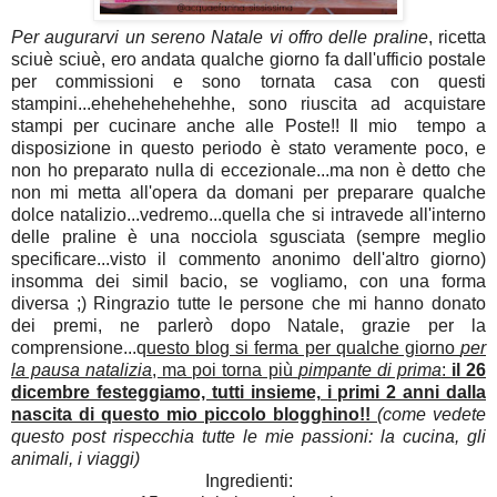
Per augurarvi un sereno Natale vi offro delle praline
, ricetta
sciuè sciuè, ero andata qualche giorno fa dall'ufficio postale
per commissioni e sono tornata casa con questi
stampini...ehehehehehehhe, sono riuscita ad acquistare
stampi per cucinare anche alle Poste!! Il mio tempo a
disposizione in questo periodo è stato veramente poco, e
non ho preparato nulla di eccezionale...ma non è detto che
non mi metta all'opera da domani per preparare qualche
dolce natalizio...vedremo...quella che si intravede all'interno
delle praline è una nocciola sgusciata (sempre meglio
specificare...visto il commento anonimo dell'altro giorno)
insomma dei simil bacio, se vogliamo, con una forma
diversa ;) Ringrazio tutte le persone che mi hanno donato
dei premi, ne parlerò dopo Natale, grazie per la
comprensione...q
uesto blog si ferma per qualche giorno
per
la pausa natalizia
, ma poi torna più
pimpante di prima
:
il 26
dicembre festeggiamo, tutti insieme, i primi 2 anni dalla
nascita di questo mio piccolo blogghino!!
(come vedete
questo post rispecchia tutte le mie passioni: la cucina, gli
animali, i viaggi)
Ingredienti: