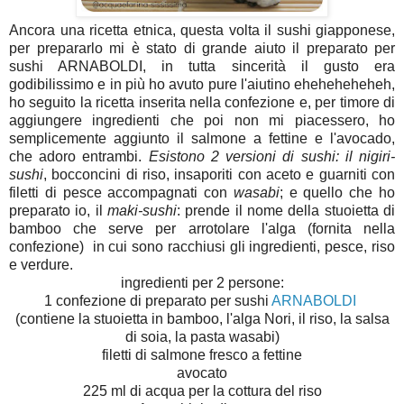
Ancora una ricetta etnica, questa volta il sushi giapponese,
per prepararlo mi è stato di grande aiuto il preparato per
sushi ARNABOLDI, in tutta sincerità il gusto era
godibilissimo e in più ho avuto pure l'aiutino eheheheheheh,
ho seguito la ricetta inserita nella confezione e, per timore di
aggiungere ingredienti che poi non mi piacessero, ho
semplicemente aggiunto il salmone a fettine e l'avocado,
che adoro entrambi.
Esistono 2 versioni di sushi: il nigiri-
sushi
, bocconcini di riso, insaporiti con aceto e guarniti con
filetti di pesce accompagnati con
wasabi
; e quello che ho
preparato io, il
maki-sushi
: prende il nome della stuoietta di
bamboo che serve per arrotolare l'alga (fornita nella
confezione) in cui sono racchiusi gli ingredienti, pesce, riso
e verdure.
ingredienti per 2 persone:
1 confezione di preparato per sushi
ARNABOLDI
(contiene la stuoietta in bamboo, l'alga Nori, il riso, la salsa
di soia, la pasta wasabi)
filetti di salmone fresco a fettine
avocato
225 ml di acqua per la cottura del riso