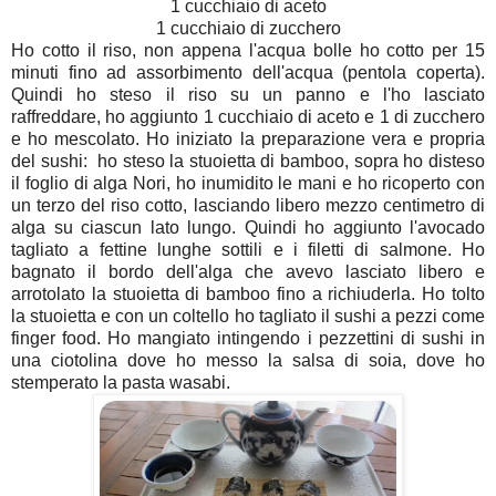
1 cucchiaio di aceto
1 cucchiaio di zucchero
Ho cotto il riso, non appena l'acqua bolle ho cotto per 15
minuti fino ad assorbimento dell'acqua (pentola coperta).
Quindi ho steso il riso su un panno e l'ho lasciato
raffreddare, ho aggiunto 1 cucchiaio di aceto e 1 di zucchero
e ho mescolato. Ho iniziato la preparazione vera e propria
del sushi: ho steso la stuoietta di bamboo, sopra ho disteso
il foglio di alga Nori, ho inumidito le mani e ho ricoperto con
un terzo del riso cotto, lasciando libero mezzo centimetro di
alga su ciascun lato lungo. Quindi ho aggiunto l'avocado
tagliato a fettine lunghe sottili e i filetti di salmone. Ho
bagnato il bordo dell'alga che avevo lasciato libero e
arrotolato la stuoietta di bamboo fino a richiuderla. Ho tolto
la stuoietta e con un coltello ho tagliato il sushi a pezzi come
finger food. Ho mangiato intingendo i pezzettini di sushi in
una ciotolina dove ho messo la salsa di soia, dove ho
stemperato la pasta wasabi.