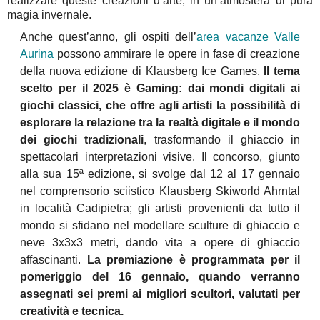
realizzare queste creazioni d’arte, in un’atmosfera di pura
magia invernale.
Anche quest’anno, gli ospiti dell’
area vacanze Valle
Aurina
possono ammirare le opere in fase di creazione
della nuova edizione di Klausberg Ice Games.
Il tema
scelto per il 2025 è Gaming: dai mondi digitali ai
giochi classici, che offre agli artisti la possibilità di
esplorare
la relazione tra la realtà digitale e il mondo
dei giochi tradizionali
, trasformando il ghiaccio in
spettacolari interpretazioni visive. Il concorso, giunto
alla sua
15ª edizione, si svolge dal 12 al 17 gennaio
nel comprensorio sciistico Klausberg Skiworld Ahrntal
in località Cadipietra; gli artisti provenienti da tutto il
mondo si sfidano nel modellare sculture di ghiaccio e
neve 3x3x3 metri, dando vita a opere di ghiaccio
affascinanti.
La premiazione è programmata per il
pomeriggio del 16 gennaio, quando verranno
assegnati sei premi ai migliori scultori, valutati per
creatività e tecnica.