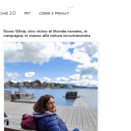
cake 2.0
pet
cookie e privacy
Sono Silvia, vivo vicino al litorale romano, in
campagna, in mezzo alla natura incontaminata