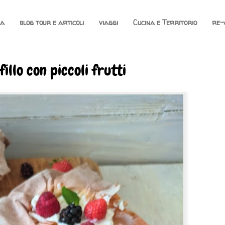
na
blog tour e articoli
viaggi
Cucina e Territorio
re-
fillo con piccoli frutti