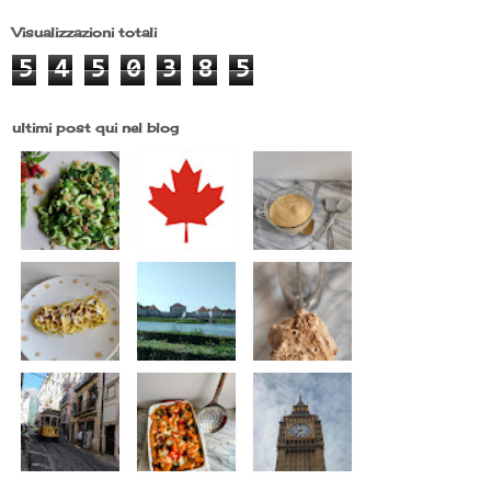
Visualizzazioni totali
5
4
5
0
3
8
5
ultimi post qui nel blog