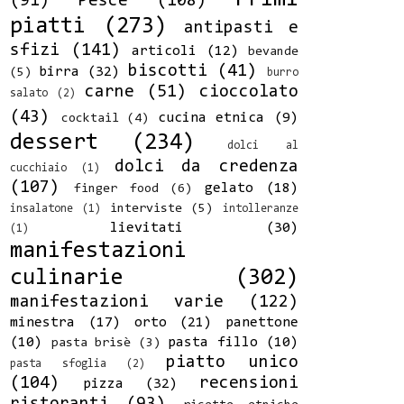
(91)
Pesce
(108)
piatti
(273)
antipasti e
sfizi
(141)
articoli
(12)
bevande
biscotti
(41)
birra
(32)
(5)
burro
carne
(51)
cioccolato
salato
(2)
(43)
cucina etnica
(9)
cocktail
(4)
dessert
(234)
dolci al
dolci da credenza
cucchiaio
(1)
(107)
gelato
(18)
finger food
(6)
interviste
(5)
insalatone
(1)
intolleranze
lievitati
(30)
(1)
manifestazioni
culinarie
(302)
manifestazioni varie
(122)
minestra
(17)
orto
(21)
panettone
(10)
pasta fillo
(10)
pasta brisè
(3)
piatto unico
pasta sfoglia
(2)
(104)
recensioni
pizza
(32)