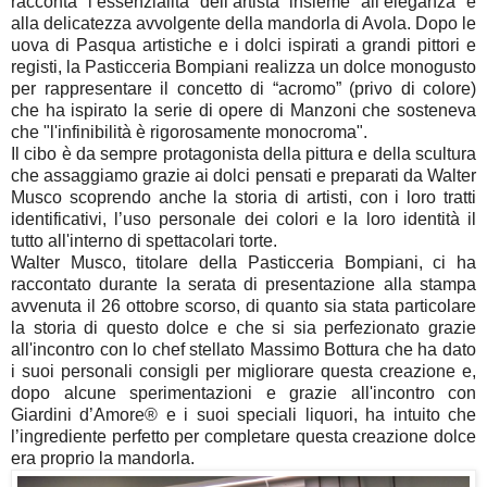
racconta l’essenzialità dell’artista insieme all’eleganza e
alla delicatezza avvolgente della mandorla di Avola. Dopo le
uova di Pasqua artistiche e i dolci ispirati a grandi pittori e
registi, la Pasticceria Bompiani realizza un dolce monogusto
per rappresentare il concetto di “acromo” (privo di colore)
che ha ispirato la serie di opere di Manzoni che sosteneva
che "l'infinibilità è rigorosamente monocroma".
Il cibo è da sempre protagonista della pittura e della scultura
che assaggiamo grazie ai dolci pensati e preparati da Walter
Musco scoprendo anche la storia di artisti, con i loro tratti
identificativi, l’uso personale dei colori e la loro identità il
tutto all'interno di spettacolari torte.
Walter Musco, titolare della Pasticceria Bompiani, ci ha
raccontato durante la serata di presentazione alla stampa
avvenuta il 26 ottobre scorso, di quanto sia stata particolare
la storia di questo dolce e che si sia perfezionato grazie
all'incontro con lo chef stellato Massimo Bottura che ha dato
i suoi personali consigli per migliorare questa creazione e,
dopo alcune sperimentazioni e grazie all'incontro con
Giardini d’Amore® e i suoi speciali liquori, ha intuito che
l’ingrediente perfetto per completare questa creazione dolce
era proprio la mandorla.