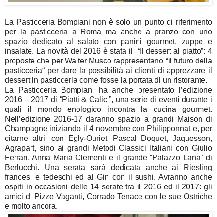
La Pasticceria Bompiani non è solo un punto di riferimento
per la pasticceria a Roma ma anche a pranzo con uno
spazio dedicato al salato con panini gourmet, zuppe e
insalate. La novità del 2016 è stata il “Il dessert al piatto”: 4
proposte che per Walter Musco rappresentano “il futuro della
pasticceria“ per dare la possibilità ai clienti di apprezzare il
dessert in pasticceria come fosse la portata di un ristorante.
La Pasticceria Bompiani ha anche presentato l’edizione
2016 – 2017 di “Piatti & Calici”, una serie di eventi durante i
quali il mondo enologico incontra la cucina gourmet.
Nell’edizione 2016-17 daranno spazio a grandi Maison di
Champagne iniziando il 4 novembre con Philipponnat e, per
citarne altri, con Egly-Ouriet, Pascal Doquet, Jaquesson,
Agrapart, sino ai grandi Metodi Classici Italiani con Giulio
Ferrari, Anna Maria Clementi e il grande “Palazzo Lana” di
Berlucchi. Una serata sarà dedicata anche ai Riesling
francesi e tedeschi ed al Gin con il sushi. Avranno anche
ospiti in occasioni delle 14 serate tra il 2016 ed il 2017: gli
amici di Pizze Vaganti, Corrado Tenace con le sue Ostriche
e molto ancora.