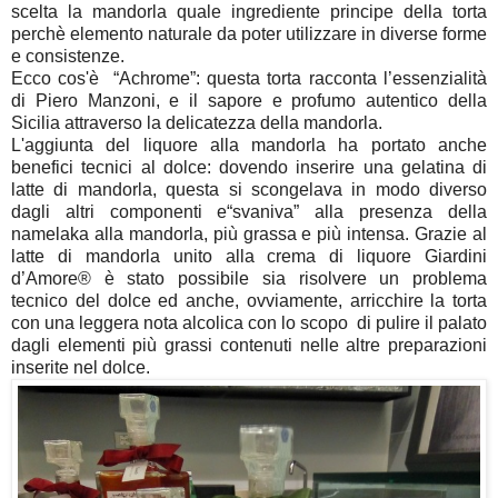
scelta la mandorla quale ingrediente principe della torta
perchè elemento naturale da poter utilizzare in diverse forme
e consistenze.
Ecco cos'è “Achrome”: questa torta racconta l’essenzialità
di Piero Manzoni, e il sapore e profumo autentico della
Sicilia attraverso la delicatezza della mandorla.
L'aggiunta del liquore alla mandorla ha portato anche
benefici tecnici al dolce: dovendo inserire una gelatina di
latte di mandorla, questa si scongelava in modo diverso
dagli altri componenti e“svaniva” alla presenza della
namelaka alla mandorla, più grassa e più intensa. Grazie al
latte di mandorla unito alla crema di liquore Giardini
d’Amore® è stato possibile sia risolvere un problema
tecnico del dolce ed anche, ovviamente, arricchire la torta
con una leggera nota alcolica con lo scopo di pulire il palato
dagli elementi più grassi contenuti nelle altre preparazioni
inserite nel dolce.