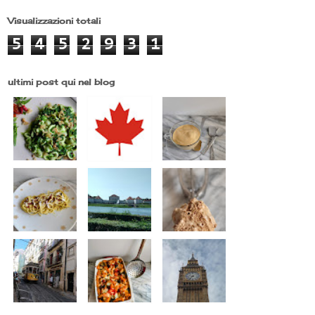
Visualizzazioni totali
5
4
5
2
9
3
1
ultimi post qui nel blog