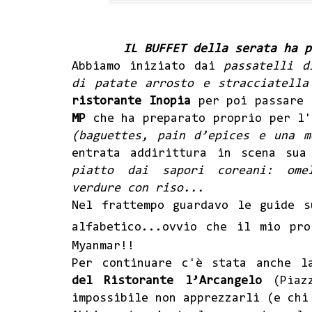
IL BUFFET della serata ha p
Abbiamo iniziato dai
passatelli d
di patate arrosto e stracciatella
ristorante Inopia
per poi
passare
MP
che ha preparato proprio per l
(baguettes, pain d’epices e una m
entrata addirittura in scena su
piatto dai sapori coreani: ome
verdure con riso...
Nel frattempo guardavo le guide s
alfabetico...ovvio che il mio pr
Myanmar!!
Per continuare c'è stata anche 
del Ristorante l’Arcangelo
(Pia
impossibile non apprezzarli (e chi