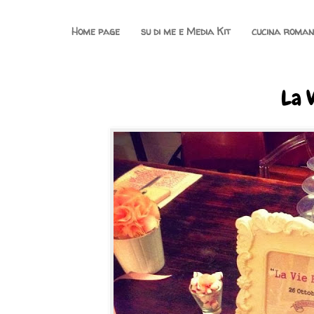
Home page
su di me e Media Kit
cucina roma
La V