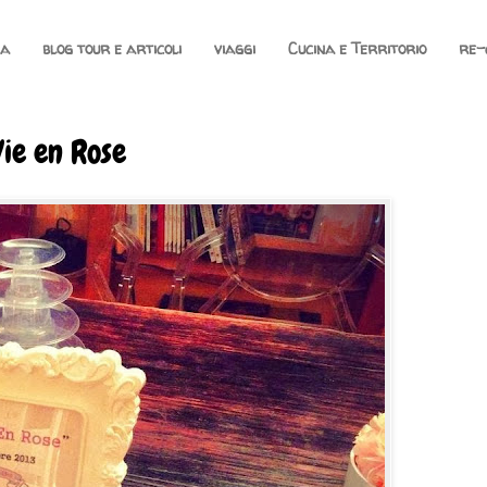
na
blog tour e articoli
viaggi
Cucina e Territorio
re-
ie en Rose