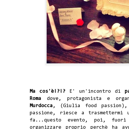
Ma cos'è!?!?
E' un'incontro di
p
Roma
dove, protagonista e orga
Murdocca
, (
Giulia food passion
),
passione, riesce a trasmettermi 
fa...questo evento, poi, fuor
organizzare proprio perchè ha av