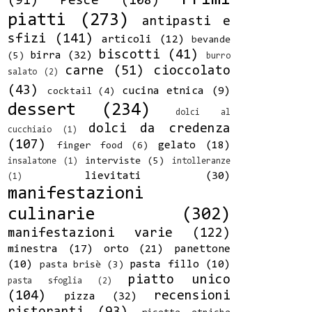
(91)
Pesce
(108)
piatti
(273)
antipasti e
sfizi
(141)
articoli
(12)
bevande
biscotti
(41)
birra
(32)
(5)
burro
carne
(51)
cioccolato
salato
(2)
(43)
cucina etnica
(9)
cocktail
(4)
dessert
(234)
dolci al
dolci da credenza
cucchiaio
(1)
(107)
gelato
(18)
finger food
(6)
interviste
(5)
insalatone
(1)
intolleranze
lievitati
(30)
(1)
manifestazioni
culinarie
(302)
manifestazioni varie
(122)
minestra
(17)
orto
(21)
panettone
(10)
pasta fillo
(10)
pasta brisè
(3)
piatto unico
pasta sfoglia
(2)
(104)
recensioni
pizza
(32)