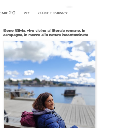
cake 2.0
pet
cookie e privacy
Sono Silvia, vivo vicino al litorale romano, in
campagna, in mezzo alla natura incontaminata