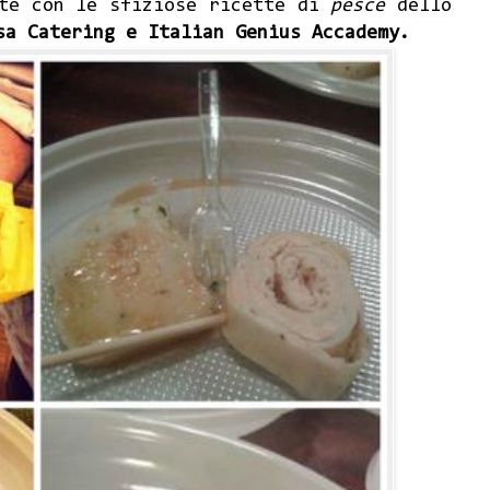
ate con le sfiziose ricette di
pesce
dello
asa Catering
e Italian Genius Accademy.