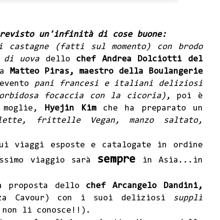
revisto un'infinità di cose buone:
i castagne (fatti sul momento) con brodo
 di uova
dello
chef Andrea Dolciotti del
 a
Matteo Piras, maestro della Boulangerie
'evento
pani
francesi e italiani deliziosi
orbidosa focaccia con la cicoria)
, poi è
a moglie,
Hyejin Kim
che ha preparato un
lette, frittelle Vegan, manzo saltato,
ui viaggi esposte e catalogate in ordine
sempre
ossimo viaggio sarà
in Asia...in
la proposta dello
chef Arcangelo Dandini,
zza Cavour) con i suoi deliziosi
supplì
 non li conosce!!).