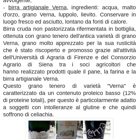
avvolgente;
-
birra artigianale Verna
, i
ngredienti: acqua, malto
d'orzo, grano Verna, luppolo, lievito.
Conservare in
luogo fresco ed asciutto, lontano da fonti di calore.
B
irra cruda non pastorizzata rifermentata in bottiglia,
ottenuta con grano tenero dell'antica varietà di grano
Verna, grano molto apprezzato per la sua rusticità
che è stato riscoperto e promosso grazie all'attività
dell'Università di Agraria di Firenze e del Consorzio
Agrario di Siena
tra i soci agricoltori che
hanno
realizzato prodotti quale il pane, la farina e la
birra artigianale Verna.
Questo grano tenero di varietà "Verna" è
caratterizzato da un contenuto proteico basso (12%
di proteine totali), per questo è particolarmente adatto
a soggetti con intolleranze al glutine e che quindi
soffrono di celiachia.