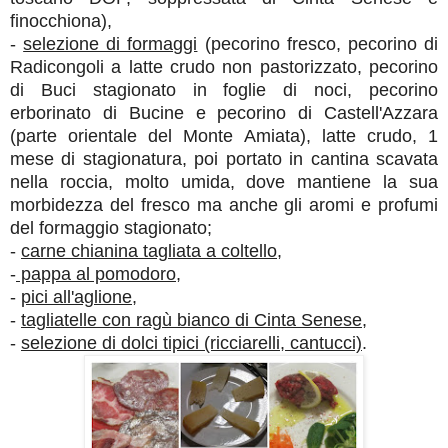
finocchiona),
-
selezione di formaggi
(pecorino fresco, pecorino di
Radicongoli a latte crudo non pastorizzato, pecorino
di Buci stagionato in foglie di noci, pecorino
erborinato di Bucine e pecorino di Castell'Azzara
(parte orientale del Monte Amiata), latte crudo, 1
mese di stagionatura, poi portato in cantina scavata
nella roccia, molto umida, dove mantiene la sua
morbidezza del fresco ma anche gli aromi e profumi
del formaggio stagionato;
-
carne chianina tagliata a coltello
,
-
pappa al pomodoro
,
-
pici all'aglione
,
-
tagliatelle con ragù bianco di Cinta Senese
,
-
selezione di dolci tipici (ricciarelli, cantucci)
.