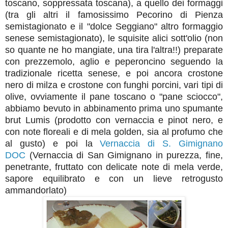
toscano, soppressata toscana), a quello dei formaggi
(tra gli altri il famosissimo Pecorino di Pienza
semistagionato e il "dolce Seggiano" altro formaggio
senese semistagionato), le squisite alici sott'olio (non
so quante ne ho mangiate, una tira l'altra!!) preparate
con prezzemolo, aglio e peperoncino seguendo la
tradizionale ricetta senese, e poi ancora crostone
nero di milza e crostone con funghi porcini, vari tipi di
olive, ovviamente il pane toscano o "pane sciocco",
abbiamo bevuto in abbinamento prima uno spumante
brut Lumis (prodotto con vernaccia e pinot nero, e
con note floreali e di mela golden, sia al profumo che
al gusto) e poi la
Vernaccia di S. Gimignano
DOC
(Vernaccia di San Gimignano in purezza, fine,
penetrante, fruttato con delicate note di mela verde,
sapore equilibrato e con un lieve retrogusto
ammandorlato)