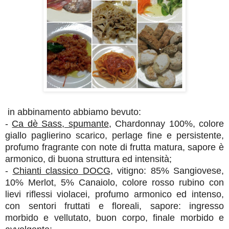
in abbinamento abbiamo bevuto:
-
Ca dè Sass, spumante
,
Chardonnay 100%, colore
giallo paglierino scarico, perlage fine e persistente,
profumo fragrante con note di frutta matura, sapore è
armonico, di buona struttura ed intensità;
-
Chianti classico DOCG
, vitigno: 85% Sangiovese,
10% Merlot, 5% Canaiolo,
colore rosso rubino con
lievi riflessi violacei, p
rofumo a
rmonico ed intenso,
con sentori fruttati e floreali, s
apore: ingresso
morbido e vellutato, buon corpo, finale morbido e