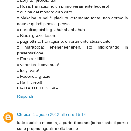
x Lory B.: provala dai
x Rosa: hai ragione, un primo veramente leggero!
x cucina del mondo: ciao caro!
x Makeina: a noi è piaciuta veramente tanto, non dormo la
notte e quindi penso...penso...
x nerodiseppiablog: ahahahaahahah
x Kiara: grazie tesoro!
x pagnottina: hai ragione, è veramente stuzzicante!
x Maraptica: eheheheeheheh, sto migliorando in
presentazione...
x Fausta: siiiiiiiii
x veronica: benvenuta!
x lucy: vero!
x Federica: grazie!!
x Rafil: crepi!!
CIAO A TUTTI, SILVIA
Rispondi
Chiara
1 agosto 2012 alle ore 16:14
fatte qualche mese fa, a parte il sedano(io ho usato il porro)
sono proprio uguali, molto buone !