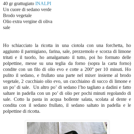
40 gr grattugiato
INALPI
Un cuore di sedano verde
Brodo vegetale
Olio extra vergine di oliva
sale
Ho schiacciato la ricotta in una ciotola con una forchetta, ho
aggiunto il parmigiano, farina, sale, prezzemolo e scorza di limone
tritati e il tuorlo, ho amalgamato il tutto, poi ho formato delle
polpettine, messe su una teglia da forno (sopra la carta forno)
condite con un filo di olio evo e cotte a 200° per 10 minuti. Ho
pulito il sedano, e frullato una parte nel mixer insieme al brodo
vegetale, 2 cucchiaio olio evo, un cucchiaino di succo di limone e
un po’ di sale. Un altro po’ di sedano l’ho tagliato a dadini e fatto
saltare in padella con un po’ di olio per pochi minuti regolando di
sale. Cotto la pasta in acqua bollente salata, scolata al dente e
condita con il sedano frullato, il sedano saltato in padella e le
polpettine di ricotta.